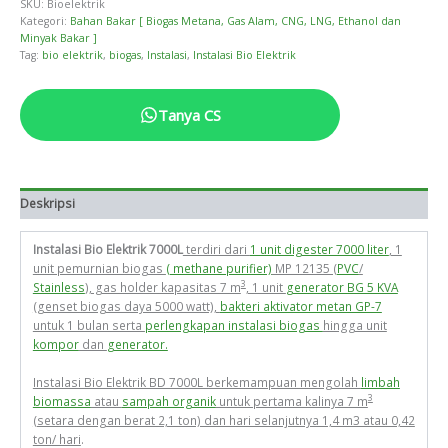
SKU:
Bioelektrik
Kategori:
Bahan Bakar [ Biogas Metana, Gas Alam, CNG, LNG, Ethanol dan
Minyak Bakar ]
Tag:
bio elektrik
,
biogas
,
Instalasi
,
Instalasi Bio Elektrik
Tanya CS
Deskripsi
Instalasi Bio Elektrik 7000L
terdiri dari
1 unit digester 7000 liter
, 1
unit pemurnian biogas
( methane purifier)
MP 12135 (
PVC
/
3
Stainless
), gas holder kapasitas 7 m
, 1 unit
generator BG 5 KVA
(genset biogas daya 5000 watt),
bakteri aktivator metan GP-7
untuk 1 bulan serta
perlengkapan instalasi biogas
hingga unit
kompor
dan
generator.
Instalasi Bio Elektrik BD 7000L berkemampuan mengolah
limbah
3
biomassa
atau
sampah organik
untuk pertama kalinya 7 m
(setara dengan berat 2,1 ton) dan hari selanjutnya 1,4 m3 atau 0,42
ton/ hari
.