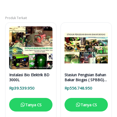
Produk Terkait
Instalasi Bio Elektrik BD
Stasiun Pengisian Bahan
3000L
Bakar Biogas ( SPBBG)
Shelter 5-9000L
Rp
39.539.950
Rp
556.748.950
Tanya CS
Tanya CS