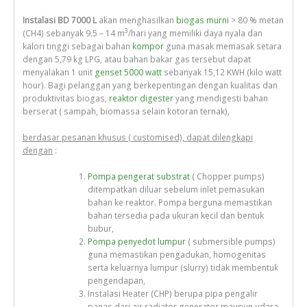
Instalasi BD 7000 L
akan menghasilkan
biogas murni
> 80 % metan
3
(CH4) sebanyak 9.5 – 14 m
/hari yang memiliki daya nyala dan
kalori tinggi sebagai bahan
kompor
guna masak memasak setara
dengan 5,79 kg LPG, atau bahan bakar gas tersebut dapat
menyalakan 1 unit
genset 5000 watt
sebanyak 15,12 KWH (kilo watt
hour). Bagi pelanggan yang berkepentingan dengan kualitas dan
produktivitas biogas,
reaktor digester
yang mendigesti bahan
berserat ( sampah, biomassa selain kotoran ternak),
berdasar pesanan khusus ( customised), dapat dilengkapi
dengan
:
Pompa pengerat substrat
( Chopper pumps)
ditempatkan diluar sebelum inlet pemasukan
bahan ke reaktor. Pompa berguna memastikan
bahan tersedia pada ukuran kecil dan bentuk
bubur,
Pompa penyedot lumpur
( submersible pumps)
guna memastikan pengadukan, homogenitas
serta keluarnya lumpur (slurry) tidak membentuk
pengendapan,
Instalasi Heater (CHP) berupa pipa pengalir
panas dari air radiator generator maupun udara