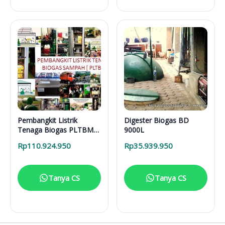
Pembangkit Listrik
Digester Biogas BD
Tenaga Biogas PLTBM
9000L
91215
Rp
110.924.950
Rp
35.939.950
Tanya CS
Tanya CS