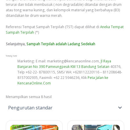
terurai dan tidak membusuk ( non degradable) ditandai dengan drum
atau tong warna kuning, dan kelompok material yang berbahaya (B3)
ditandakan ke drum warna merah.
Referensi Tempat Sampah Terpilah (TST) dapat dilihat di
Aneka Tempat
Sampah Terpilah
(*)
Selanjutnya,
Sampah Terpilah adalah Ladang Sedekah
Tentang Kami
Marketing: E mail: marketing@kencanaonline.com,
Jl Raya
Banjaran No 390 Pameungpeuk KM 13 Bandung Selatan
40376,
Telp +62-22- 87800115, SMS/ WA: +628112220116 – 811208648-
8157002935, Faximili: +62 22 5946236, Klik
Peta Jalan ke
KencanaOnline.Com
Menampilkan semua 8 hasil