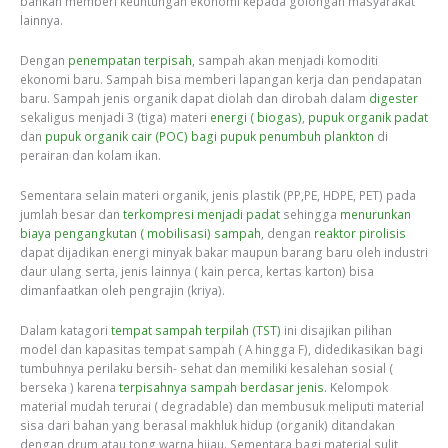
bahkan memberi keuntungan ekonomi kepada golongan masyarakat
lainnya.
Dengan
penempatan terpisah
, sampah akan menjadi komoditi
ekonomi baru. Sampah bisa memberi lapangan kerja dan pendapatan
baru. Sampah jenis organik dapat diolah dan dirobah dalam
digester
sekaligus menjadi 3 (tiga) materi
energi ( biogas)
,
pupuk organik padat
dan
pupuk organik cair (POC) bagi pupuk penumbuh plankton
di
perairan dan kolam ikan.
Sementara selain materi organik, jenis plastik (PP,PE, HDPE, PET) pada
jumlah besar dan
terkompresi menjadi padat
sehingga
menurunkan
biaya pengangkutan ( mobilisasi) sampah
, dengan
reaktor pirolisis
dapat dijadikan energi minyak bakar maupun barang baru oleh industri
daur ulang serta, jenis lainnya ( kain perca, kertas karton) bisa
dimanfaatkan oleh pengrajin (kriya).
Dalam katagori
tempat sampah terpilah (TST)
ini disajikan pilihan
model dan kapasitas tempat sampah ( A hingga F), didedikasikan bagi
tumbuhnya perilaku bersih- sehat dan memiliki kesalehan sosial (
berseka ) karena
terpisahnya sampah berdasar jenis.
Kelompok
material mudah terurai ( degradable) dan membusuk meliputi material
sisa dari bahan yang berasal makhluk hidup (organik) ditandakan
dengan drum atau tong warna hijau. Sementara bagi material sulit