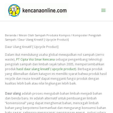
Lewati
ke
konten
Beranda
/
Mesin Olah Sampah Produksi Kompos
/
Komposter Pengolah
Sampah
/ Daur Ulang Kreatif [ Upcycle Product]
Daur Ulang Kreatif [ Upcycle Product]
Dalam ikut mendukung usaha global mewujudkan nol sampah (zerro
waste),
PT Cipta Visi Sinar Kencana
sebagai pengembang teknologi
pengolah sampah dan limbah sejak tahun 2005, mempersembahkan
produk
hasil daur ulang kreatif ( upcycle product)
. Berbagai produk
yang dikenalkan dalam katagori ini memiliki syarat bahwa produk hasil
recycle dan reuse kreatif dapat mengganti fungsi produk dengan
kualitas lebih baik atau nilai lingkungan lebih baik.
Daur ulang
adalah proses mengubah bahan limbah menjadi bahan
dan benda baru.
Ini adalah alternatif untuk pembuangan limbah
“konvensional” yang dapat menghemat bahan, mencegah limbah
bahan yang berpotensi bermanfaat dan mengurangi konsumsi bahan
baku segar, sehingga mengurangi: penggunaan energi , polusi udara