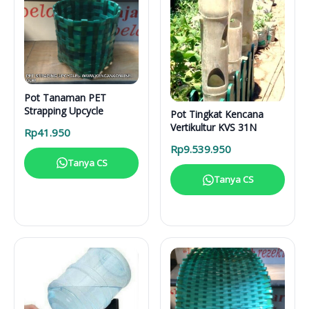
Pot Tanaman PET
Strapping Upcycle
Pot Tingkat Kencana
Vertikultur KVS 31N
Rp
41.950
Rp
9.539.950
Tanya CS
Tanya CS