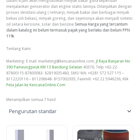
dalam 8 jam akan menghasilkan minyak bakar guna keperluan
menjalankan genserator dan engine statis lainnya. Dilanjutkan dengan
proses destilasi ulang ( refinary), minyak bakar dan berbagai minyak
bekas (oli bekas), minyak goreng, dan sejenisnya akan menjadi sintetic
oil setara kerosine, solar dan benzine.
Semua Harga yang tercantum
dalam katalog ini belum termasuk pajak yang berlaku dan belum PPN
11%
Tentang Kami
Marketing: E mail: marketing@kencanaonline.com,
Jl Raya Banjaran No
390 Pameungpeuk KM 13 Bandung Selatan
40376, Telp +62-22-
87800115-87800083- 82819035480, SMS/ WA: +6281 572 527 115 –
8112220116 – 811208648- 8157002935, Faximili: +62 22 5946236, Klik
Peta Jalan ke KencanaOnline.Com
Menampilkan semua 7 hasil