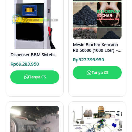
Mesin Biochar Kencana
RB 50600 (1000 Liter) –
Dispenser BBM Sintetis
Solusi Pirolisis Biomassa
Rp
527.399.950
Lengkap
Rp
69.283.950
Tanya CS
Tanya CS