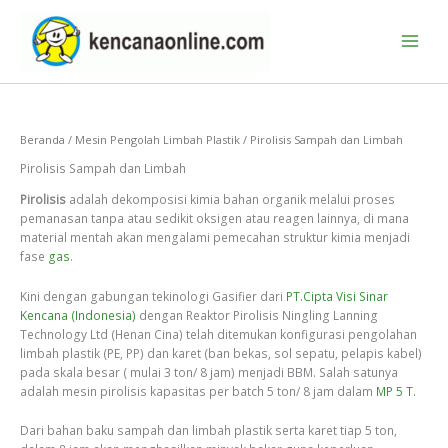
Lewati
ke
konten
Beranda
/
Mesin Pengolah Limbah Plastik
/ Pirolisis Sampah dan Limbah
Pirolisis Sampah dan Limbah
Pirolisis
adalah dekomposisi kimia bahan organik melalui proses
pemanasan tanpa atau sedikit oksigen atau reagen lainnya, di mana
material mentah akan mengalami pemecahan struktur kimia menjadi
fase
gas
.
Kini dengan gabungan tekinologi Gasifier dari
PT.Cipta Visi Sinar
Kencana (Indonesia)
dengan Reaktor Pirolisis Ningling Lanning
Technology Ltd (Henan Cina) telah ditemukan konfigurasi pengolahan
limbah plastik (PE, PP) dan karet (ban bekas, sol sepatu, pelapis kabel)
pada skala besar ( mulai 3 ton/ 8 jam) menjadi BBM. Salah satunya
adalah mesin pirolisis kapasitas per batch 5 ton/ 8 jam dalam
MP 5 T.
Dari bahan baku sampah dan limbah plastik serta karet tiap 5 ton,