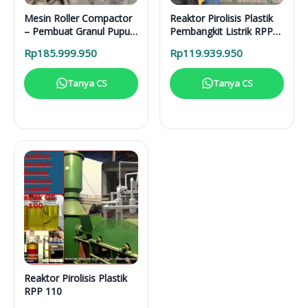
Mesin Roller Compactor
Reaktor Pirolisis Plastik
– Pembuat Granul Pupuk
Pembangkit Listrik RPP
1 Ton/Hari
PL
Rp
185.999.950
Rp
119.939.950
Tanya CS
Tanya CS
Reaktor Pirolisis Plastik
RPP 110