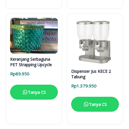
Keranjang Serbaguna
PET Strapping Upcycle
Dispenser Jus KECE 2
Rp
89.950
Tabung
Rp
1.379.950
Tanya CS
Tanya CS