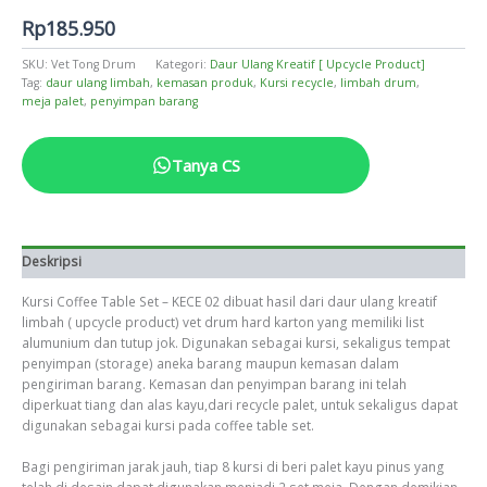
Rp
185.950
SKU:
Vet Tong Drum
Kategori:
Daur Ulang Kreatif [ Upcycle Product]
Tag:
daur ulang limbah
,
kemasan produk
,
Kursi recycle
,
limbah drum
,
meja palet
,
penyimpan barang
Tanya CS
Deskripsi
Kursi Coffee Table Set – KECE 02 dibuat hasil dari daur ulang kreatif
limbah ( upcycle product) vet drum hard karton yang memiliki list
alumunium dan tutup jok. Digunakan sebagai kursi, sekaligus tempat
penyimpan (storage) aneka barang maupun kemasan dalam
pengiriman barang. Kemasan dan penyimpan barang ini telah
diperkuat tiang dan alas kayu,dari recycle palet, untuk sekaligus dapat
digunakan sebagai kursi pada coffee table set.
Bagi pengiriman jarak jauh, tiap 8 kursi di beri palet kayu pinus yang