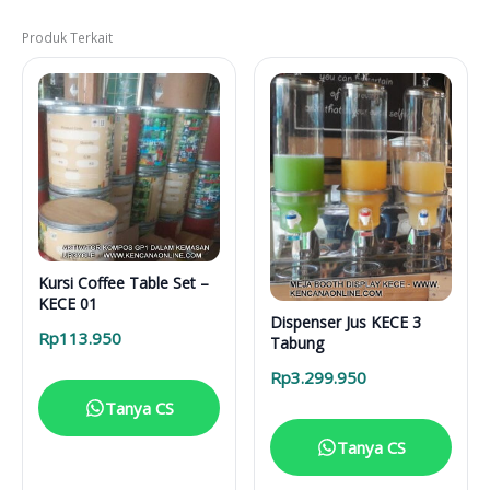
Produk Terkait
Kursi Coffee Table Set –
KECE 01
Dispenser Jus KECE 3
Rp
113.950
Tabung
Rp
3.299.950
Tanya CS
Tanya CS