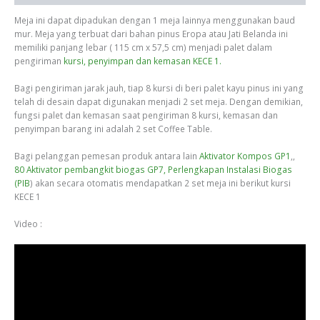
Meja ini dapat dipadukan dengan 1 meja lainnya menggunakan baud
mur. Meja yang terbuat dari bahan pinus Eropa atau Jati Belanda ini
memiliki panjang lebar ( 115 cm x 57,5 cm) menjadi palet dalam
pengiriman
kursi, penyimpan dan kemasan KECE 1.
Bagi pengiriman jarak jauh, tiap 8 kursi di beri palet kayu pinus ini yang
telah di desain dapat digunakan menjadi 2 set meja. Dengan demikian,
fungsi palet dan kemasan saat pengiriman 8 kursi, kemasan dan
penyimpan barang ini adalah 2 set Coffee Table.
Bagi pelanggan pemesan produk antara lain
Aktivator Kompos GP1
,,
80 Aktivator pembangkit biogas GP7,
Perlengkapan Instalasi Biogas
(PIB
) akan secara otomatis mendapatkan 2 set meja ini berikut kursi
KECE 1
Video :