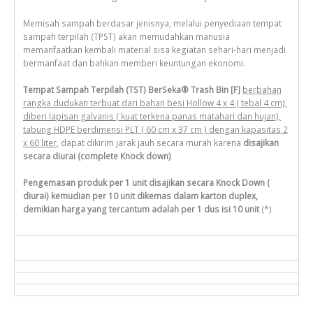
Memisah sampah berdasar jenisnya, melalui penyediaan tempat
sampah terpilah (TPST) akan memudahkan manusia
memanfaatkan kembali material sisa kegiatan sehari-hari menjadi
bermanfaat dan bahkan memberi keuntungan ekonomi.
Tempat Sampah Terpilah (TST) BerSeka® Trash Bin [F]
berbahan
rangka dudukan terbuat dari bahan besi Hollow 4 x 4 ( tebal 4 cm),
diberi lapisan galvanis ( kuat terkena panas matahari dan hujan),
tabung HDPE berdimensi PLT ( 60 cm x 37 cm ) dengan kapasitas 2
x 60 liter
, dapat dikirim jarak jauh secara murah karena
disajikan
secara diurai (complete Knock down)
Pengemasan produk per 1 unit disajikan secara Knock Down (
diurai) kemudian per 10 unit dikemas dalam karton duplex,
demikian harga yang tercantum adalah per 1 dus isi 10 unit
(*)