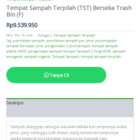
Tempat Sampah Terpilah (TST) Berseka Trash
Bin (F)
Rp
9.539.950
SKU:
Per 10 unit
Kategori:
Tempat Sampah Terpisah
Tag:
pemilahan sampah
,
pemilahan sampah per jenis
,
penempatan
sampah berdasar jenis
,
pengelolaan 2 jenis sampah- tempat sampah
plastik HDPE
,
pengelolaan sampah-Tempat Sampah 2 Tong HDPE
,
sampah
anorganik
,
sampah organik
,
Tempat Sampah
,
tempat sampah terpilah
Tanya CS
Deskripsi
Informasi Tambahan
Sampah dianggap sebagai masalah tatkala bercampurnya aneka
jenis, yang sehingga sulit didaur ulang karena tercampurnya
aneka material sisa kegiatan manusia itu menjadi satu.