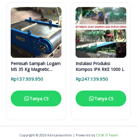
Pemisah Sampah Logam
Instalasi Produksi
MS 35 Kg Magnetic
Kompos IPK RKE 1000 L
Separator
Rp
137.939.950
Rp
247.139.950
Tanya CS
Tanya CS
Copyright © 2026 Kencanaonline | Powered by
CVSK IT Team