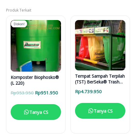
Produk Terkait
Diskon!
Diskon!
Tempat Sampah Terpilah
Komposter Biophosko®
(TST) BerSeka® Trash
(L 220)
Bag
Rp
4.739.950
Harga
Harga
Rp
953.950
Rp
951.950
aslinya
saat
adalah:
ini
Rp953.950.
adalah:
Tanya CS
Tanya CS
Rp951.950.