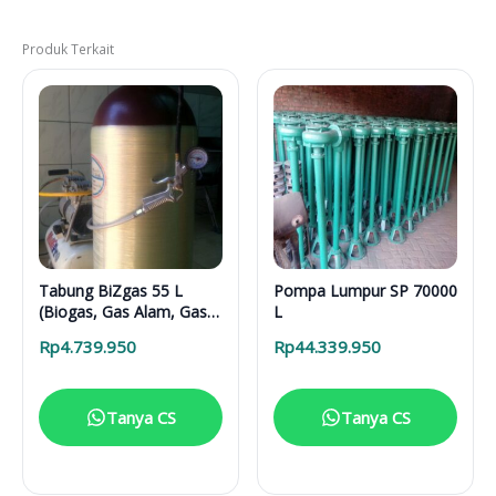
Produk Terkait
Tabung BiZgas 55 L
Pompa Lumpur SP 70000
(Biogas, Gas Alam, Gas
L
Bumi, Jargas PGN)
Rp
4.739.950
Rp
44.339.950
Tanya CS
Tanya CS