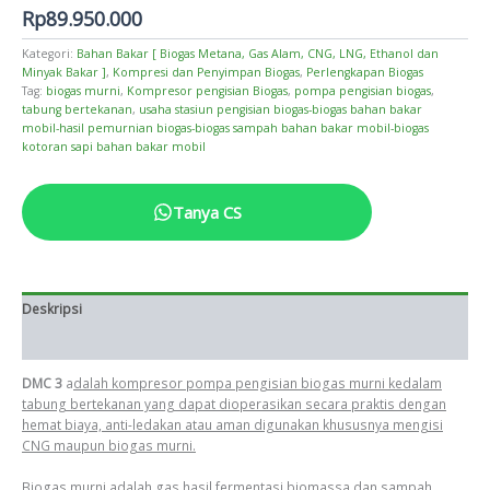
Rp
89.950.000
Kategori:
Bahan Bakar [ Biogas Metana, Gas Alam, CNG, LNG, Ethanol dan
Minyak Bakar ]
,
Kompresi dan Penyimpan Biogas
,
Perlengkapan Biogas
Tag:
biogas murni
,
Kompresor pengisian Biogas
,
pompa pengisian biogas
,
tabung bertekanan
,
usaha stasiun pengisian biogas-biogas bahan bakar
mobil-hasil pemurnian biogas-biogas sampah bahan bakar mobil-biogas
kotoran sapi bahan bakar mobil
Tanya CS
Deskripsi
Informasi Tambahan
DMC 3
a
dalah kompresor pompa pengisian biogas murni kedalam
tabung bertekanan yang dapat dioperasikan secara praktis dengan
hemat biaya, anti-ledakan atau aman digunakan khususnya mengisi
CNG maupun biogas murni.
Biogas murni adalah gas hasil fermentasi biomassa dan sampah