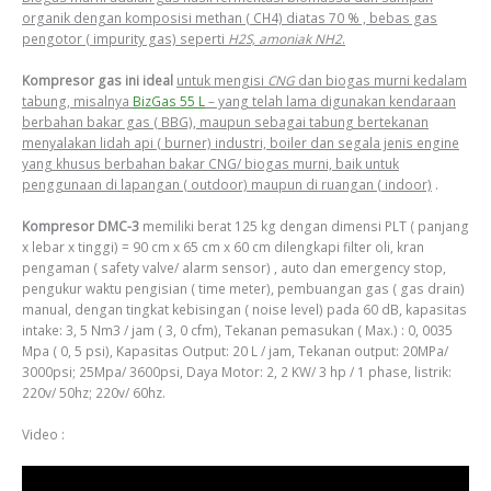
organik dengan komposisi methan ( CH4) diatas 70 % , bebas gas
pengotor ( impurity gas) seperti
H2S, amoniak NH2
.
Kompresor gas ini ideal
untuk mengisi
CNG
dan biogas murni kedalam
tabung, misalnya
BizGas 55 L
– yang telah lama digunakan kendaraan
berbahan bakar gas ( BBG), maupun sebagai tabung bertekanan
menyalakan lidah api ( burner) industri, boiler dan segala jenis engine
yang khusus berbahan bakar CNG/ biogas murni, baik untuk
penggunaan di lapangan ( outdoor) maupun di ruangan ( indoor)
.
Kompresor DMC-3
memiliki berat 125 kg dengan dimensi PLT ( panjang
x lebar x tinggi) = 90 cm x 65 cm x 60 cm dilengkapi filter oli, kran
pengaman ( safety valve/ alarm sensor) , auto dan emergency stop,
pengukur waktu pengisian ( time meter), pembuangan gas ( gas drain)
manual, dengan tingkat kebisingan ( noise level) pada 60 dB, kapasitas
intake: 3, 5 Nm3 / jam ( 3, 0 cfm), Tekanan pemasukan ( Max.) : 0, 0035
Mpa ( 0, 5 psi), Kapasitas Output: 20 L / jam, Tekanan output: 20MPa/
3000psi; 25Mpa/ 3600psi, Daya Motor: 2, 2 KW/ 3 hp / 1 phase, listrik:
220v/ 50hz; 220v/ 60hz.
Video :