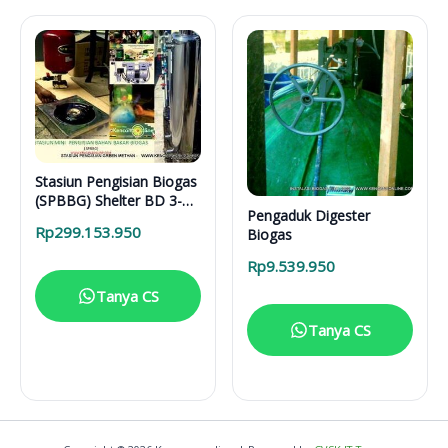
Stasiun Pengisian Biogas
(SPBBG) Shelter BD 3-
Pengaduk Digester
7000L
Rp
299.153.950
Biogas
Rp
9.539.950
Tanya CS
Tanya CS