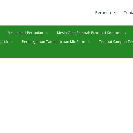
Beranda
Tent
Mekanisasi Pertanian
Mesin Olah Sampah Produksi Kompos
astik
Perlengkapan Taman Urban Mix Farm
Tempat Sampah Ter