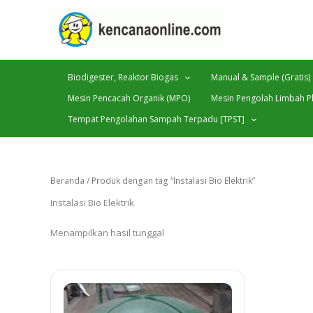
Lewati
ke
konten
Biodigester, Reaktor Biogas
Manual & Sample (Gratis)
Mesin Pencacah Organik (MPO)
Mesin Pengolah Limbah Pl
Tempat Pengolahan Sampah Terpadu [TPST]
Beranda
/ Produk dengan tag “Instalasi Bio Elektrik”
Instalasi Bio Elektrik
Menampilkan hasil tunggal