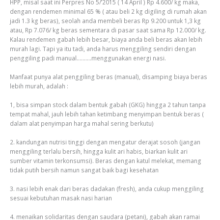
HPP, misal saat ini Perpres No 5/’2015 ( 14 April ) Rp 4.600/ kg maka,
dengan rendemen minimal 65 % ( atau beli 2 kg digiling di rumah akan
jadi 1.3 kg beras), seolah anda membeli beras Rp 9.200 untuk 1,3 kg
atau, Rp 7.076/ kg beras sementara di pasar saat sama Rp 12.000/ kg.
Kalau rendemen gabah lebih besar, biaya anda beli beras akan lebih
murah lagi. Tapi ya itu tadi, anda harus menggiling sendiri dengan
penggiling padi manual……….menggunakan energi nasi.
Manfaat punya alat penggiling beras (manual), disamping biaya beras
lebih murah, adalah :
1, bisa simpan stock dalam bentuk gabah (GKG) hingga 2 tahun tanpa
tempat mahal, jauh lebih tahan ketimbang menyimpan bentuk beras (
dalam alat penyimpan harga mahal sering berkutu)
2. kandungan nutrisi tinggi dengan mengatur derajat sosoh (jangan
menggiling terlalu bersih, hingga kulit ari habis, biarkan kulit ari
sumber vitamin terkonsumsi). Beras dengan katul melekat, memang
tidak putih bersih namun sangat baik bagi kesehatan
3. nasi lebih enak dari beras dadakan (fresh), anda cukup menggiling
sesuai kebutuhan masak nasi harian
4. menaikan solidaritas dengan saudara (petani), gabah akan ramai