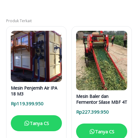
Produk Terkait
Mesin Penjernih Air IPA
18 M3
Mesin Baler dan
Fermentor Silase MBF 4T
Rp
119.399.950
Rp
227.399.950
Tanya CS
Tanya CS