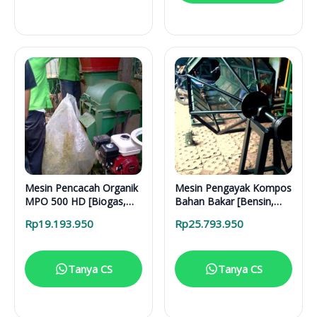
Mesin Pencacah Organik
Mesin Pengayak Kompos
MPO 500 HD [Biogas,
Bahan Bakar [Bensin,
Gas Alam, CNG]
Biogas, Gas Alam, CNG]
Rp
19.193.950
Rp
25.793.950
Tanya CS
Tanya CS