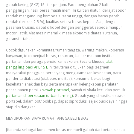
gabah kering (GKG) 15 liter per jam. Pada pengolahan 2 kali
penggilingan, hasil beras masih memiliki kulit ari (katul), derajat sosoh
rendah mengandung komposisi serat tinggi, dengan beras pecah
rendah (broken 2-5 %), kualitas setara beras kepala. Alat, dengan
pesanan khusus, dapat dikopel dengan penggerak sepeda maupun
motor listrik. Alat mesin memiliki masa ekonomis diatas 10 tahun,
garansi 1 tahun.
Cocok digunakan komunitas/rumah tangga, warung makan, koperasi
karyawan, toko penjual beras, restoran, kuliner maupun institusi
pertanian dan peraga pendidikan sekolah. Secara khusus,
alat
penggiling padi APL 15 L
ini terutama ditujukan bagi segmen
masyarakat pengguna beras yang mengutamakan kesehatan, para
penderita diabetasi (diabetes melitus), konsumsi beras bagi
kesehatan anak dan bayi serta merupakan kelengkapan peralatan
pasca panen pemilik
sawah portabel
, sawah di skala kecil dan pemilik
pertanian di perkotaan (urban farming)
. Gabah yang dihasilkan sawah
portabel, dalam pot/ polibeg, dapat diproduksi sejak budidaya hingga
siap dihidangkan.
MENURUNKAN BIAYA RUMAH TANGGA BELI BERAS
Jika anda sebagai konsumen beras membeli gabah dari petani sesuai