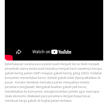
Keterbatasan sarana pasca panen padi menjadi beras telah menjadi
penyebab utama petani padi terpaksa menjual hasil sawahnya berupa
gabah kering panen (GKP) maupun gabah kering giling (GKG). Padahal
konsumen memerlukan beras, bentuk gabah tidak diperjualbelikan di
pasar. Kondisi demikian memaksa petani menjualnya melalui
perantara (tengkulak). Mengubah kualitas gabah jadi beras,
mendekatkan ke konsumen, mengkonsolidasi jumlah agar mencapai
skala ekonomis dilakukan para perantara dengan biaya besar,
membuat harga gabah di tingkat petani tertekan.