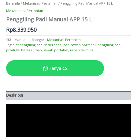
Beranda
/
Mekanisasi Pertanian
/ Penggiling Padi Manual APP 15 L
Mekanisasi Pertanian
Penggiling Padi Manual APP 15 L
Rp
8.339.950
SKU:
Manual
Kategori:
Mekanisasi Pertanian
Tag:
alat penggiling padi sederhana
,
padi sawah portabel
,
penggiling padi
,
produksi beras rumah
,
sawah portabel
,
urban farming
Tanya CS
Deskripsi