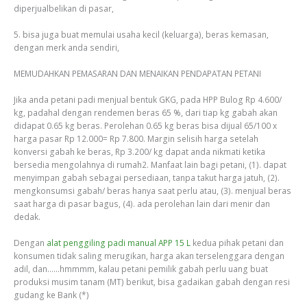
diperjualbelikan di pasar,
5. bisa juga buat memulai usaha kecil (keluarga), beras kemasan,
dengan merk anda sendiri,
MEMUDAHKAN PEMASARAN DAN MENAIKAN PENDAPATAN PETANI
Jika anda petani padi menjual bentuk GKG, pada HPP Bulog Rp 4.600/
kg, padahal dengan rendemen beras 65 %, dari tiap kg gabah akan
didapat 0.65 kg beras. Perolehan 0.65 kg beras bisa dijual 65/100 x
harga pasar Rp 12.000= Rp 7.800. Margin selisih harga setelah
konversi gabah ke beras, Rp 3.200/ kg dapat anda nikmati ketika
bersedia mengolahnya di rumah2. Manfaat lain bagi petani, (1). dapat
menyimpan gabah sebagai persediaan, tanpa takut harga jatuh, (2).
mengkonsumsi gabah/ beras hanya saat perlu atau, (3). menjual beras
saat harga di pasar bagus, (4). ada perolehan lain dari menir dan
dedak.
Dengan
alat penggiling padi manual APP 15 L
kedua pihak petani dan
konsumen tidak saling merugikan, harga akan terselenggara dengan
adil, dan……hmmmm, kalau petani pemilik gabah perlu uang buat
produksi musim tanam (MT) berikut, bisa gadaikan gabah dengan resi
gudang ke Bank (*)