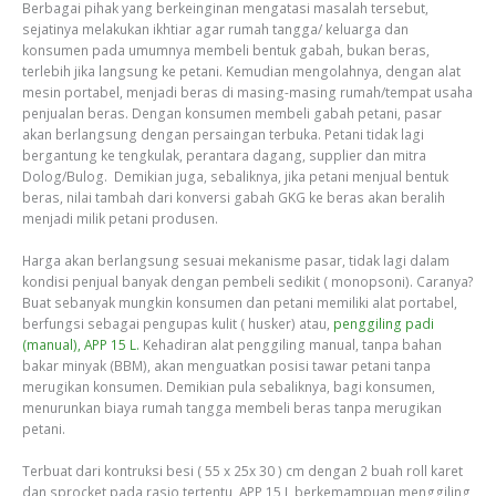
Berbagai pihak yang berkeinginan mengatasi masalah tersebut,
sejatinya melakukan ikhtiar agar rumah tangga/ keluarga dan
konsumen pada umumnya membeli bentuk gabah, bukan beras,
terlebih jika langsung ke petani. Kemudian mengolahnya, dengan alat
mesin portabel, menjadi beras di masing-masing rumah/tempat usaha
penjualan beras. Dengan konsumen membeli gabah petani, pasar
akan berlangsung dengan persaingan terbuka. Petani tidak lagi
bergantung ke tengkulak, perantara dagang, supplier dan mitra
Dolog/Bulog. Demikian juga, sebaliknya, jika petani menjual bentuk
beras, nilai tambah dari konversi gabah GKG ke beras akan beralih
menjadi milik petani produsen.
Harga akan berlangsung sesuai mekanisme pasar, tidak lagi dalam
kondisi penjual banyak dengan pembeli sedikit ( monopsoni). Caranya?
Buat sebanyak mungkin konsumen dan petani memiliki alat portabel,
berfungsi sebagai pengupas kulit ( husker) atau,
penggiling padi
(manual), APP 15 L.
Kehadiran alat penggiling manual, tanpa bahan
bakar minyak (BBM), akan menguatkan posisi tawar petani tanpa
merugikan konsumen. Demikian pula sebaliknya, bagi konsumen,
menurunkan biaya rumah tangga membeli beras tanpa merugikan
petani.
Terbuat dari kontruksi besi ( 55 x 25x 30 ) cm dengan 2 buah roll karet
dan sprocket pada rasio tertentu, APP 15 L berkemampuan menggiling