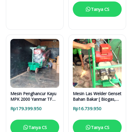
Tanya CS
Mesin Penghancur Kayu
Mesin Las Welder Genset
MPK 2000 Yanmar TF
Bahan Bakar [ Biogas,
300
gas Alam, CNG]
Rp
179.399.950
Rp
16.739.950
Tanya CS
Tanya CS