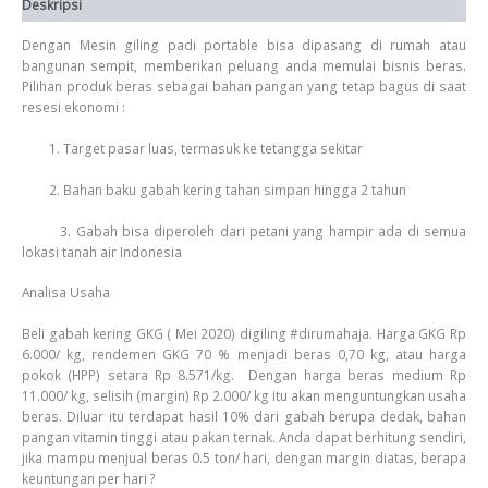
Deskripsi
Dengan Mesin giling padi portable bisa dipasang di rumah atau
bangunan sempit, memberikan peluang anda memulai bisnis beras.
Pilihan produk beras sebagai bahan pangan yang tetap bagus di saat
resesi ekonomi :
1. Target pasar luas, termasuk ke tetangga sekitar
2. Bahan baku gabah kering tahan simpan hingga 2 tahun
3. Gabah bisa diperoleh dari petani yang hampir ada di semua
lokasi tanah air Indonesia
Analisa Usaha
Beli gabah kering GKG ( Mei 2020) digiling #dirumahaja. Harga GKG Rp
6.000/ kg, rendemen GKG 70 % menjadi beras 0,70 kg, atau harga
pokok (HPP) setara Rp 8.571/kg. Dengan harga beras medium Rp
11.000/ kg, selisih (margin) Rp 2.000/ kg itu akan menguntungkan usaha
beras. Diluar itu terdapat hasil 10% dari gabah berupa dedak, bahan
pangan vitamin tinggi atau pakan ternak. Anda dapat berhitung sendiri,
jika mampu menjual beras 0.5 ton/ hari, dengan margin diatas, berapa
keuntungan per hari ?