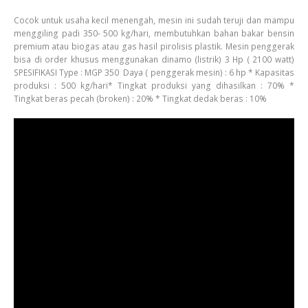
Cocok untuk usaha kecil menengah, mesin ini sudah teruji dan mampu
menggiling padi 350- 500 kg/hari, membutuhkan bahan bakar bensin
premium atau biogas atau gas hasil pirolisis plastik. Mesin penggerak
bisa di order khusus menggunakan dinamo (listrik) 3 Hp ( 2100 watt)
SPESIFIKASI Type : MGP 350 Daya ( penggerak mesin) : 6 hp * Kapasitas
produksi : 500 kg/hari* Tingkat produksi yang dihasilkan : 70% *
Tingkat beras pecah (broken) : 20% * Tingkat dedak beras : 10%