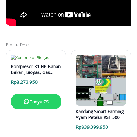
Produk Terkait
Kompresor K1 HP Bahan
Bakar [ Biogas, Gas
Alam, CNG]
Rp
8.273.950
Tanya CS
Kandang Smart Farming
Ayam Petelur KSF 500
Rp
839.399.950