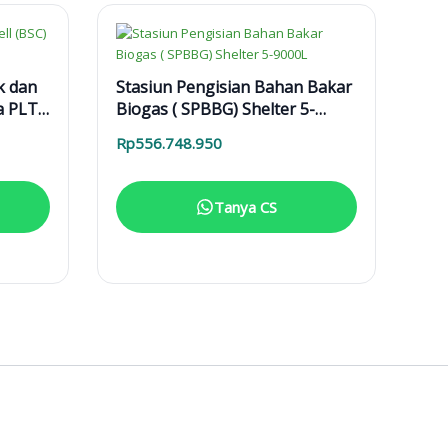
k dan
Stasiun Pengisian Bahan Bakar
a PLTS
Biogas ( SPBBG) Shelter 5-
9000L
Rp
556.748.950
Tanya CS