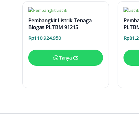
Pembangkit Listrik Tenaga
Pemba
Biogas PLTBM 91215
PLTBM
Rp
110.924.950
Rp
81.
Tanya CS