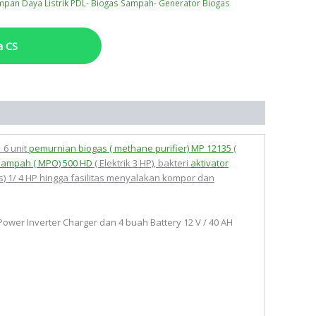
mpan Daya Listrik PDL- Biogas Sampah- Generator Biogas
a CS
, 6 unit
pemurnian biogas ( methane purifier) MP 12135
(
Sampah ( MPO) 500 HD
( Elektrik 3 HP), bakteri
aktivator
ss) 1/ 4 HP hingga fasilitas menyalakan kompor dan
 Power Inverter Charger dan 4 buah Battery 12 V / 40 AH