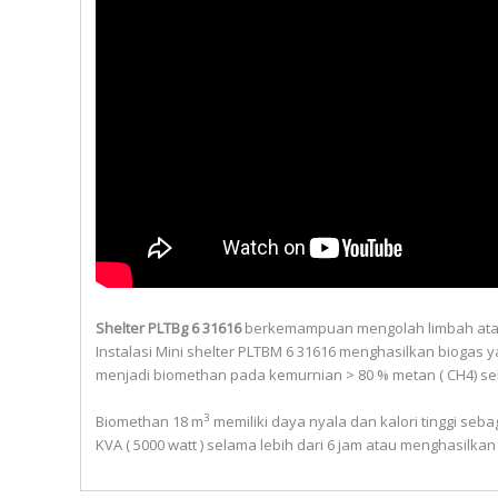
Shelter PLTBg 6 31616
berkemampuan mengolah limbah atau m
Instalasi Mini shelter PLTBM 6 31616 menghasilkan biogas y
menjadi biomethan pada kemurnian > 80 % metan ( CH4) s
3
Biomethan 18 m
memiliki daya nyala dan kalori tinggi se
KVA ( 5000 watt ) selama lebih dari 6 jam atau menghasilkan 5