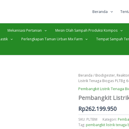
Beranda
Tent
Mekanisasi Pertanian
Mesin Olah Sampah Produksi Kompos
astik
Perlengkapan Taman Urban Mix Farm
Tempat Sampah Ter
Beranda
/
Biodigester, Reakto
Listrik Tenaga Biogas PLTBg 6
Pembangkit Listrik Tenaga Bi
Pembangkit Listri
Rp
262.199.950
SKU:
PLTBM
Kategori:
Pemban
Tag:
pembangkit listrik tenaga