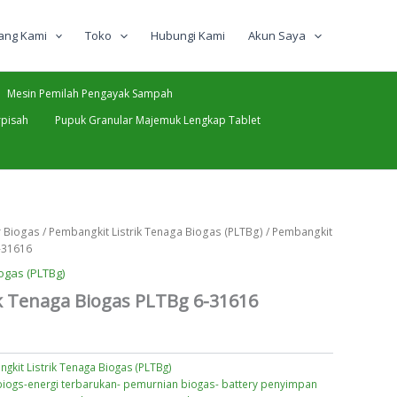
ang Kami
Toko
Hubungi Kami
Akun Saya
Mesin Pemilah Pengayak Sampah
pisah
Pupuk Granular Majemuk Lengkap Tablet
r Biogas
/
Pembangkit Listrik Tenaga Biogas (PLTBg)
/ Pembangkit
-31616
ogas (PLTBg)
k Tenaga Biogas PLTBg 6-31616
gkit Listrik Tenaga Biogas (PLTBg)
 biogs-energi terbarukan- pemurnian biogas- battery penyimpan