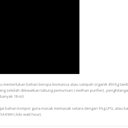
emerlukan bahan berupa biomassa atau sampah organik 450 kg tambah air 1
ang setelah dilewatkan tabung pemurnian ( methan purifier) , penghilanga
ebanyak 18 m3.
bagai bahan kompor guna masak memasak setara dengan 9 kg LPG, atau ba
4 KWH ( kilo watt hour) .