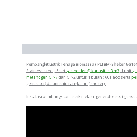
Deskripsi
Pembangkit Listrik Tenaga Biomassa ( PLTBM) Shelter 6-316
Stainless steel), 6 set
gas holder @ kapasitas 3 m3
, 1 unit
ge
metanogen GP-7
dan GP-2 untuk 1 bulan ( 60 Pack) serta
pe
generator) dalam satu rangkaian ( shelter) .
Instalasi pembangkitan listrik melalui generator set ( genset