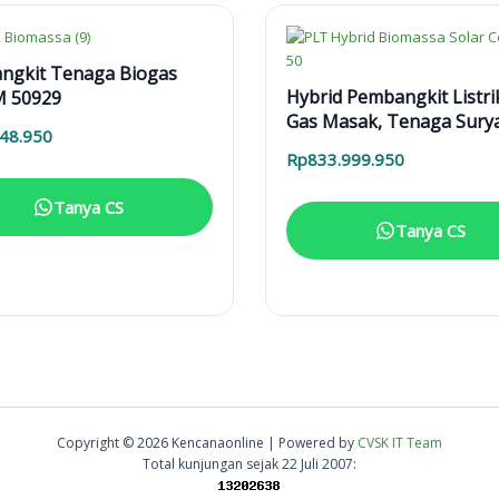
ngkit Tenaga Biogas
Hybrid Pembangkit Listri
 50929
Gas Masak, Tenaga Sury
248.950
PV-Genset Biogas
Rp
833.999.950
Tanya CS
Tanya CS
Copyright © 2026 Kencanaonline | Powered by
CVSK IT Team
Total kunjungan sejak 22 Juli 2007: