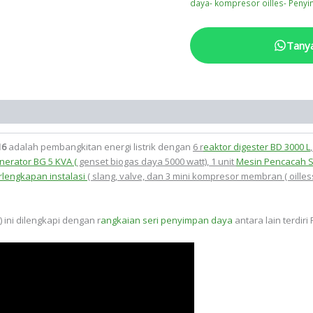
daya- kompresor oilles- Penyi
Tany
16
adalah pembangkitan energi listrik dengan
6 r
eaktor digester BD 3000 L
nerator BG 5 KVA (
genset biogas daya 5000 watt), 1 unit
Mesin Pencacah 
rlengkapan instalasi
( slang, valve, dan 3 mini kompresor membran ( oille
) ini dilengkapi dengan r
angkaian seri penyimpan daya
antara lain terdiri