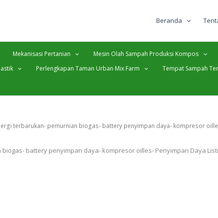
Beranda
Tent
Mekanisasi Pertanian
Mesin Olah Sampah Produksi Kompos
astik
Perlengkapan Taman Urban Mix Farm
Tempat Sampah Ter
nergi terbarukan- pemurnian biogas- battery penyimpan daya- kompresor oill
n biogas- battery penyimpan daya- kompresor oilles- Penyimpan Daya Lis