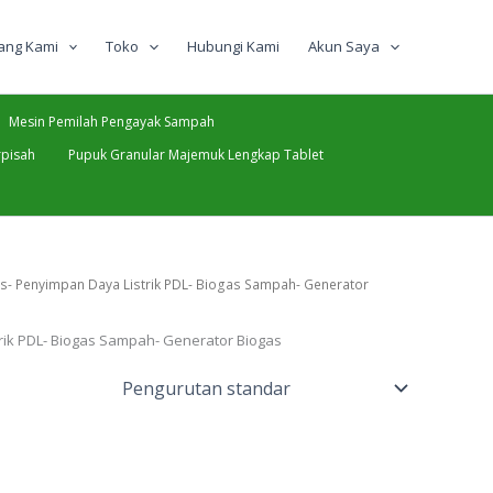
ang Kami
Toko
Hubungi Kami
Akun Saya
Mesin Pemilah Pengayak Sampah
pisah
Pupuk Granular Majemuk Lengkap Tablet
es- Penyimpan Daya Listrik PDL- Biogas Sampah- Generator
trik PDL- Biogas Sampah- Generator Biogas