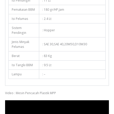
Isi Pendingin
: 11 Lt
Pemakaian BBM
: 180 gr/HP.Jam
Isi Pelumas
: 2.4 Lt
Sistem
: Hopper
Pendingin
Jenis Minyak
: SAE 30,SAE 40,20W50,D10W30
Pelumas
Berat
: 83 Kg
Isi Tangki BBM
: 9.5 Lt
Lampu
: –
Video : Mesin Pencacah Plastik MPP