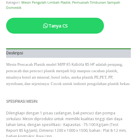
Kategori:
Mesin Pengolah Limbah Plastik
,
Pemusnah Timbunan Sampah
Domestik
Tanya CS
Deskripsi
Kubota 85 HP
Mesin Pencacah Plastik model MPP 85
adalah perajang,
pencacah dan pencuci plastik menjadi biji maupun cacahan plastik,
misalnya botol air mineral, botol infus, aneka plastik PE,PET, PP,
.
styrofoam, dan sejenisnya. Cocok untuk industri pengolahan plastik bekas
SPESIFIKASI MESIN:
Dilengkapi dengan 1 pisau cadangan, bak pencuci dan pompa
sirkulasi. Mesin diproduksi untuk memiliki kualitas tinggi dan daya
tahan lama, dengan spesifikasi : Kapasitas : 75-100 Kg/jam (Test
Report 85 kg/jam), Dimensi 1200 x 1000 x 1500, bahan : Plat 8-12 mm,
bahan kontruksi: Baja Unp.