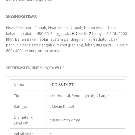
SPESIFIKASI PISAU:
Pisau Berputar : 3 buah, Pisau statis : 2 buah, bahan pisau : baja
kekerasan diatas HRC 60, Penggerak :
, daya : 5.5 DK/2200
RD 85 DI-2T
RPM, Bahan Bakar : solar, system pendinginan : air/radiator , bak
pencuci fiberglass dengan dimensi (panjang, lebar, tinggi) PLT : 1000 x
600x 400 berikut pompa sirkulasi.
SPESIFIKASI ENGINE KUBOTA 85 HP
Nama
:
RD 85 DI-2T
Tipe
: Horisontal, Pendingin air, 4 Langkah
Kategori
: Mesin Diesel
Diameter x
: 86×84 mm x mm
Langkah
Jml Silinder
: 1