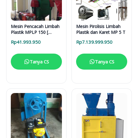
Mesin Pencacah Limbah
Mesin Pirolisis Limbah
Plastik MPLP 150 [
Plastik dan Karet MP 5 T
Yanmar 8.5 HP ]
Rp
41.993.950
Rp
7.139.999.950
Tanya CS
Tanya CS