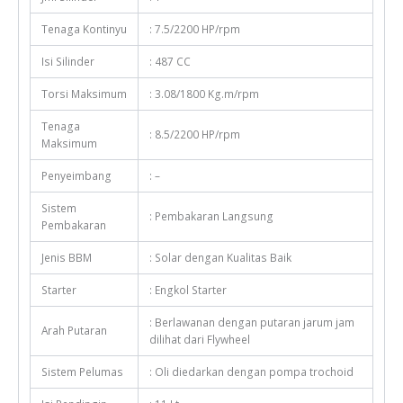
Tenaga Kontinyu
: 7.5/2200 HP/rpm
Isi Silinder
: 487 CC
Torsi Maksimum
: 3.08/1800 Kg.m/rpm
Tenaga
: 8.5/2200 HP/rpm
Maksimum
Penyeimbang
: –
Sistem
: Pembakaran Langsung
Pembakaran
Jenis BBM
: Solar dengan Kualitas Baik
Starter
: Engkol Starter
: Berlawanan dengan putaran jarum jam
Arah Putaran
dilihat dari Flywheel
Sistem Pelumas
: Oli diedarkan dengan pompa trochoid