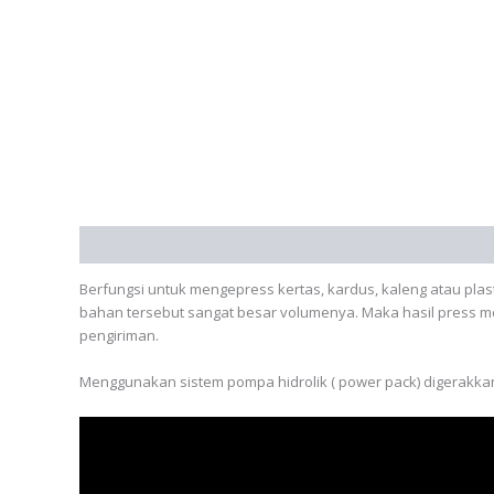
Deskripsi
Informasi Tambahan
Berfungsi untuk mengepress kertas, kardus, kaleng atau plas
bahan tersebut sangat besar volumenya. Maka hasil press 
pengiriman.
Menggunakan sistem pompa hidrolik ( power pack) digerakk