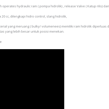
erates hydraulic ram ( pompa hidrolik) , release Valve ( Katup rilis) dan
20 cc, dilengkapi hidro control, slang hidrolik,
al yang meruang ( bulky/ volumenees) memiliki ram hidrolik diperluas d
litas yang lebih besar untuk posisi menekan.
re