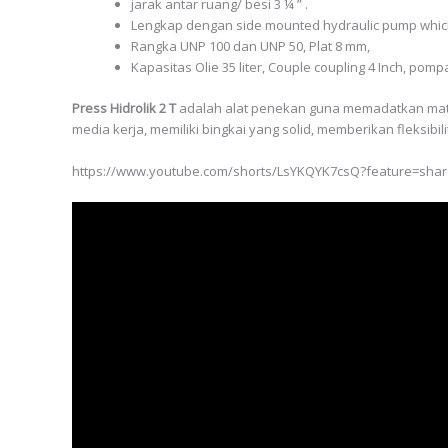
jarak antar ruang/ besi 3 ¼ ” .
Lengkap dengan side mounted hydraulic pump which op
Rangka UNP 100 dan UNP 50, Plat 8 mm,
Kapasitas Olie 35 liter, Couple coupling 4 Inch, pompa 
Press Hidrolik 2 T
adalah alat penekan guna memadatkan materi
media kerja, memiliki bingkai yang solid, memberikan fleksibi
https://www.youtube.com/shorts/LsYKQYK7csQ?feature=sha