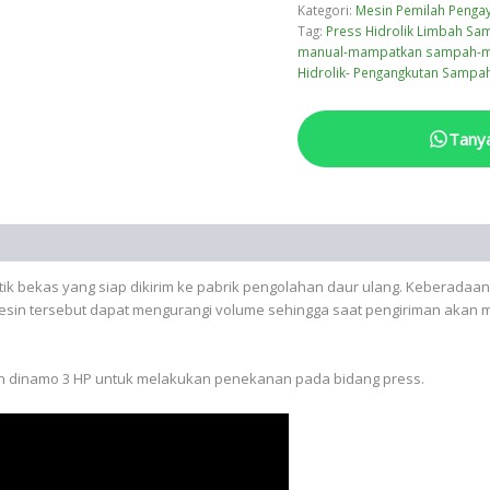
Kategori:
Mesin Pemilah Peng
Tag:
Press Hidrolik Limbah S
manual-mampatkan sampah-ma
Hidrolik- Pengangkutan Sampa
Tany
tik bekas yang siap dikirim ke pabrik pengolahan daur ulang. Keberadaan 
mesin tersebut dapat mengurangi volume sehingga saat pengiriman akan
an dinamo 3 HP untuk melakukan penekanan pada bidang press.