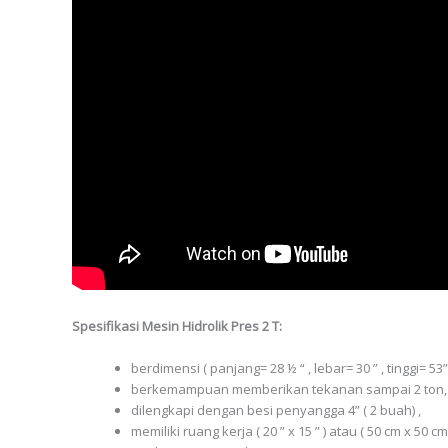
Spesifikasi Mesin Hidrolik Pres 2 T:
berdimensi ( panjang= 28 ½ “ , lebar= 30 ” , tinggi= 53”
berkemampuan memberikan tekanan sampai 2 ton,
dilengkapi dengan besi penyangga 4” ( 2 buah) ,
memiliki ruang kerja ( 20 ” x 15 ” ) atau ( 50 cm x 50 cm