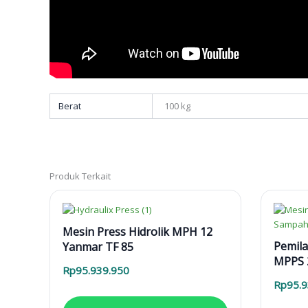
Berat
100 kg
Produk Terkait
Mesin Press Hidrolik MPH 12
Pemil
Yanmar TF 85
MPPS 2
Rp
95.939.950
Rp
95.