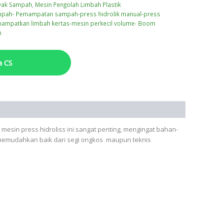
ayak Sampah
,
Mesin Pengolah Limbah Plastik
ampah- Pemampatan sampah-press hidrolik manual-press
mpatkan limbah kertas-mesin perkecil volume- Boom
h
a CS
mesin press hidroliss ini sangat penting, mengingat bahan-
 memudahkan baik dari segi ongkos maupun teknis