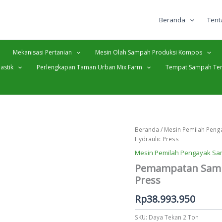
Beranda
Tent
Mekanisasi Pertanian
Mesin Olah Sampah Produksi Kompos
astik
Perlengkapan Taman Urban Mix Farm
Tempat Sampah Ter
Beranda
/
Mesin Pemilah Pen
Hydraulic Press
Mesin Pemilah Pengayak S
Pemampatan Sampah
Press
Rp
38.993.950
SKU:
Daya Tekan 2 Ton