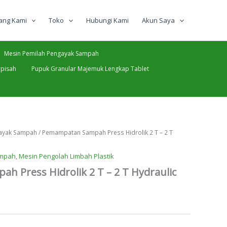
ang Kami
Toko
Hubungi Kami
Akun Saya
Mesin Pemilah Pengayak Sampah
pisah
Pupuk Granular Majemuk Lengkap Tablet
gayak Sampah
/ Pemampatan Sampah Press Hidrolik 2 T – 2 T
ampah
,
Mesin Pengolah Limbah Plastik
 Press Hidrolik 2 T – 2 T Hydraulic