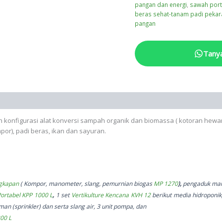
pangan dan energi
,
sawah port
beras sehat-tanam padi peka
pangan
Tany
ah konfigurasi alat konversi sampah organik dan biomassa ( kotoran hew
or), padi beras, ikan dan sayuran.
gkapan
( Kompor, manometer, slang, pemurnian biogas
MP 1270
),
pengaduk man
Portabel KPP 1000 L
,
1 set
Vertikulture
Kencana KVH 12
berikut media hidroponik
aman (sprinkler) dan serta slang air, 3 unit pompa, dan
00 L