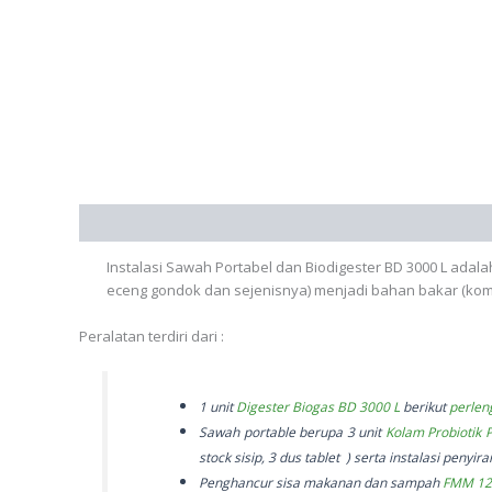
Deskripsi
Instalasi Sawah Portabel dan Biodigester BD 3000 L adal
eceng gondok dan sejenisnya) menjadi bahan bakar (komp
Peralatan terdiri dari :
1 unit
Digester Biogas BD 3000 L
berikut
perlen
Sawah portable berupa 3 unit
Kolam Probiotik 
stock sisip, 3 dus tablet
) serta instalasi penyir
Penghancur sisa makanan dan sampah
FMM 12