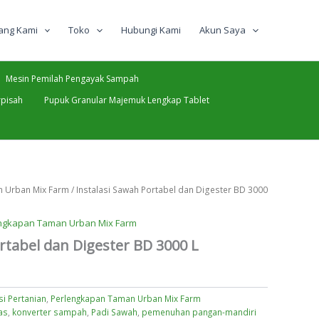
ang Kami
Toko
Hubungi Kami
Akun Saya
Mesin Pemilah Pengayak Sampah
pisah
Pupuk Granular Majemuk Lengkap Tablet
 Urban Mix Farm
/ Instalasi Sawah Portabel dan Digester BD 3000
ngkapan Taman Urban Mix Farm
rtabel dan Digester BD 3000 L
i Pertanian
,
Perlengkapan Taman Urban Mix Farm
as
,
konverter sampah
,
Padi Sawah
,
pemenuhan pangan-mandiri