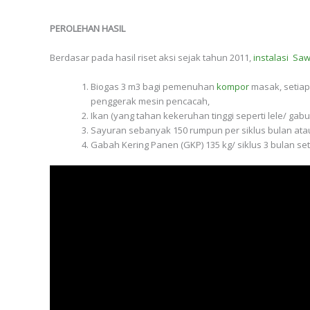
PEROLEHAN HASIL
Berdasar pada hasil riset aksi sejak tahun 2011,
instalasi Saw
Biogas 3 m3 bagi pemenuhan
kompor
masak, setiap
penggerak mesin pencacah,
Ikan (yang tahan kekeruhan tinggi seperti lele/ gabu
Sayuran sebanyak 150 rumpun per siklus bulan ata
Gabah Kering Panen (GKP) 135 kg/ siklus 3 bulan se