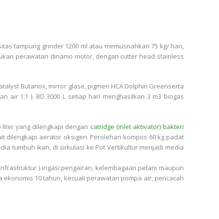
asitas tampung grinder 1200 ml atau memusnahkan 75 kg/ hari,
kukan perawatan dinamo motor, dengan cutter head stainless
 catalyst Butanox, mirror glase, pigmen HCA Dolphin Greenserta
 air 1:1 ). BD 3000 L setiap hari menghasilkan 3 m3 biogas
0 liter yang dilengkapi dengan
catridge (inlet aktivator) bakteri
unit dilengkapi aerator oksigen. Perolehan kompos 60 kg padat
ia tumbuh ikan, di sirkulasi ke Pot Vertikultur menjadi media
frastruktur ) irigasi pengairan, kelembagaan petani maupun
a ekonomis 10 tahun, kecuali perawatan pompa air, pencacah