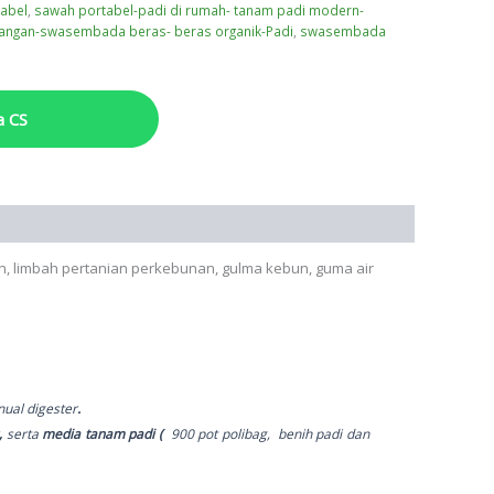
abel
,
sawah portabel-padi di rumah- tanam padi modern-
rangan-swasembada beras- beras organik-Padi
,
swasembada
a CS
an, limbah pertanian perkebunan, gulma kebun, guma air
ual digester
.
,
serta
media tanam padi (
900 pot polibag, benih padi dan