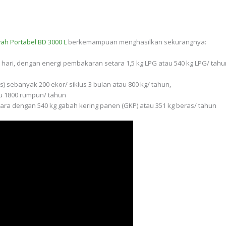
ah Portabel BD 3000 L
berkemampuan menghasilkan sekurangnya:
 hari, dengan energi pembakaran setara 1,5 kg LPG atau 540 kg LPG/ t
s) sebanyak 200 ekor/ siklus 3 bulan atau 800 kg/ tahun,
u 1800 rumpun/ tahun
tara dengan 540 kg gabah kering panen (GKP) atau 351 kg beras/ tahun