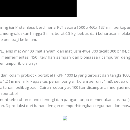
ring (sink) stainless berdimensi PLT setara ( 500 x 460x 195) mm berkap
att, menghaluskan hingga 3 mm, berat 6.5 kg, bebas dari keharusan mela
ve pembagi ke kolam.
PE, jenis mat Wr 400 (mat anyam) dan mat Jushi -Kwe 300 (acak) 300 x 104,
u memfermentasi 150 liter/ hari sampah dan biomassa ( campuran dengan
r lumpur (bio slurry)
 dan Kolam probiotik portabel ( KPP 1000 L) yang terbuat dari tangki 100
 1x 1,2 ) m memiliki kapasitas penampung air kolam per unit 1 m3, setiap 
 tanam polibag padi. Cairan sebanyak 100 liter dicampur air menjadi med
h portabel.
enuhi kebutuhan mandiri energi dan pangan tanpa memerlukan sarana ( in
tkan. Diproduksi dari bahan dengan memperhitungkan kegunaan dan mas