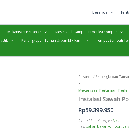
Beranda
Tent
Mekanisasi Pertanian
Mesin Olah Sampah Produksi Kompos
astik
Perlengkapan Taman Urban Mix Farm
Tempat Sampah Ter
Beranda
/
Perlengkapan Taman
L
Mekanisasi Pertanian
,
Perle
Instalasi Sawah Po
Rp
59.399.950
SKU:
KPS
Kategori:
Mekanisas
Tag:
bahan bakar kompor
,
ber