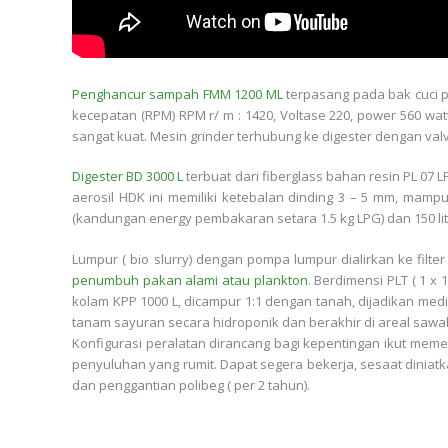
Penghancur sampah FMM 1200 ML
terpasang pada bak cuci pi
kecepatan (RPM) RPM r/ m : 1420, Voltase 220, power 560 w
sangat kuat. Mesin grinder terhubung ke digester dengan val
Digester BD 3000 L
terbuat dari fiberglass bahan resin PL 07 L
aerosil HDK ini memiliki ketebalan dinding 3 – 5 mm, mamp
(kandungan energy pembakaran setara 1.5 kg LPG) dan 150 lite
Lumpur ( bio slurry) dengan pompa lumpur dialirkan ke filter
penumbuh pakan alami atau plankton
. Berdimensi PLT ( 1 x
kolam KPP 1000 L, dicampur 1:1 dengan tanah, dijadikan media
tanam sayuran secara hidroponik dan berakhir di areal sawa
Konfigurasi peralatan dirancang bagi kepentingan ikut mem
penyuluhan yang rumit. Dapat segera bekerja, sesaat dinia
dan penggantian polibeg ( per 2 tahun).