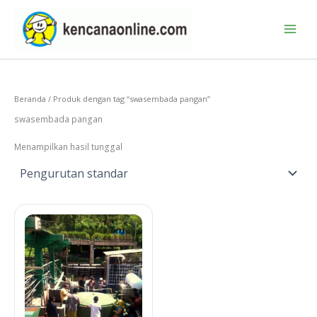
Lewati
ke
konten
Beranda
/ Produk dengan tag “swasembada pangan”
swasembada pangan
Menampilkan hasil tunggal