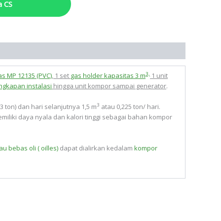
a CS
3,
s MP 12135 (PVC)
, 1 set
gas holder kapasitas 3 m
1 unit
ngkapan instalasi
hingga unit kompor sampai generator
.
3
3 ton) dan hari selanjutnya 1,5 m
atau 0,225 ton/ hari.
iliki daya nyala dan kalori tinggi sebagai bahan kompor
bebas oli ( oilles)
dapat dialirkan kedalam
kompor