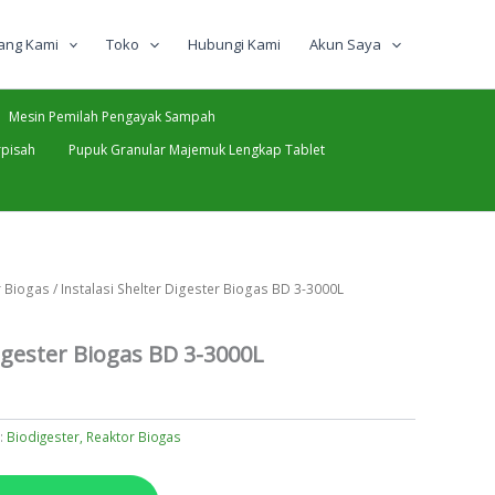
ang Kami
Toko
Hubungi Kami
Akun Saya
Mesin Pemilah Pengayak Sampah
pisah
Pupuk Granular Majemuk Lengkap Tablet
r Biogas
/ Instalasi Shelter Digester Biogas BD 3-3000L
Digester Biogas BD 3-3000L
i:
Biodigester, Reaktor Biogas