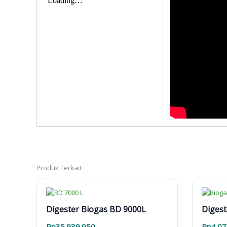
Produk Terkait
Digester Biogas BD 9000L
Digest
Rp
35.939.950
Rp
4.07