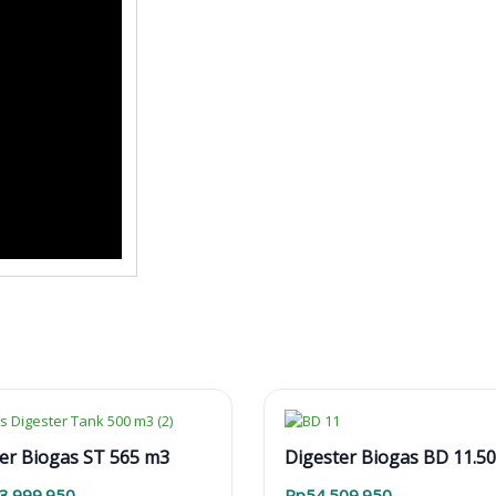
er Biogas ST 565 m3
Digester Biogas BD 11.50
3.999.950
Rp
54.509.950