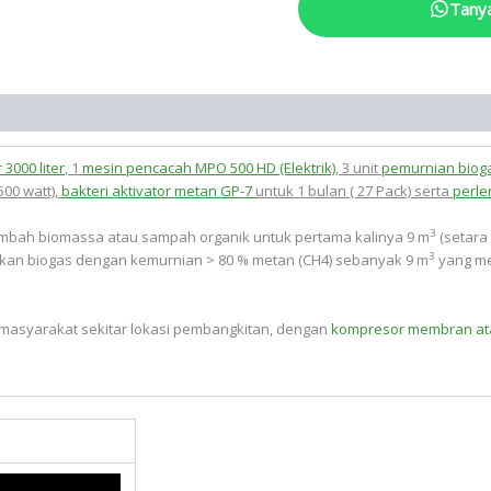
Tany
 3000 liter
, 1
mesin pencacah MPO 500 HD (Elektrik)
, 3 unit
pemurnian bioga
00 watt),
bakteri aktivator metan GP-7
untuk 1 bulan ( 27 Pack) serta
perle
3
mbah biomassa atau sampah organik untuk pertama kalinya 9 m
(setara 
3
silkan biogas dengan kemurnian > 80 % metan (CH4) sebanyak 9 m
yang mem
masyarakat sekitar lokasi pembangkitan, dengan
kompresor membran atau 