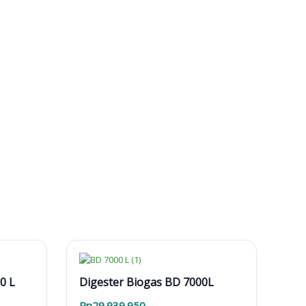
0 L
Digester Biogas BD 7000L
Rp
29.939.950