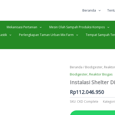
Beranda
Tent
Mekanisasi Pertanian
Mesin Olah Sampah Produksi Kompos
astik
Perlengkapan Taman Urban Mix Farm
Tempat Sampah Ter
Beranda
/
Biodigester, Reakto
Biodigester, Reaktor Biogas
Instalasi Shelter 
Rp
112.046.950
SKU:
CKD Complete
Kategor