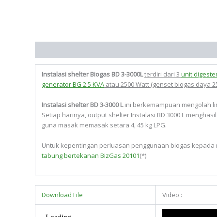
Deskripsi
Instalasi shelter Biogas BD 3-3000L
terdiri dari 3
unit digester
generator BG 2.5 KVA
atau 2500 Watt (genset biogas daya 25
Instalasi shelter
BD 3-3000 L
ini berkemampuan mengolah li
Setiap harinya, output shelter Instalasi BD 3000 L mengha
guna masak memasak setara 4, 45 kg LPG.
Untuk kepentingan perluasan penggunaan biogas kepada 
tabung bertekanan BizGas 20101
(*)
Download File
Video :