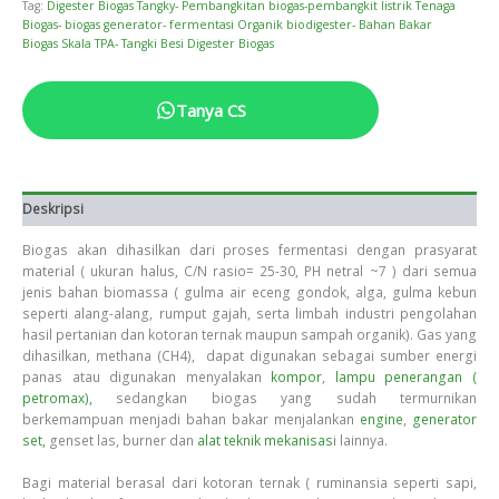
Tag:
Digester Biogas Tangky- Pembangkitan biogas-pembangkit listrik Tenaga
Biogas- biogas generator- fermentasi Organik biodigester- Bahan Bakar
Biogas Skala TPA- Tangki Besi Digester Biogas
Tanya CS
Deskripsi
Biogas akan dihasilkan dari proses fermentasi dengan prasyarat
material ( ukuran halus, C/N rasio= 25-30, PH netral ~7 ) dari semua
jenis bahan biomassa ( gulma air eceng gondok, alga, gulma kebun
seperti alang-alang, rumput gajah, serta limbah industri pengolahan
hasil pertanian dan kotoran ternak maupun sampah organik). Gas yang
dihasilkan, methana (CH4), dapat digunakan sebagai sumber energi
panas atau digunakan menyalakan
kompor
,
lampu penerangan (
petromax),
sedangkan biogas yang sudah termurnikan
berkemampuan menjadi bahan bakar menjalankan
engine
,
generator
set,
genset las, burner dan
alat teknik mekanisas
i lainnya.
Bagi material berasal dari kotoran ternak ( ruminansia seperti sapi,