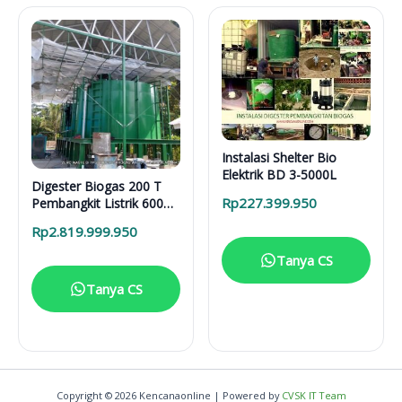
Instalasi Shelter Bio
Elektrik BD 3-5000L
Digester Biogas 200 T
Rp
227.399.950
Pembangkit Listrik 600
KWh
Rp
2.819.999.950
Tanya CS
Tanya CS
Copyright © 2026 Kencanaonline | Powered by
CVSK IT Team