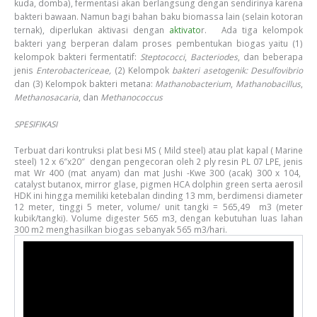
kuda, domba), fermentasi akan berlangsung dengan sendirinya karena
bakteri bawaan. Namun bagi bahan baku biomassa lain (selain kotoran
ternak), diperlukan aktivasi dengan
aktivato
r. Ada tiga kelompok
bakteri yang berperan dalam proses pembentukan biogas yaitu (1)
kelompok bakteri fermentatif:
Steptococci
,
Bacteriodes
, dan beberapa
jenis
Enterobactericeae,
(2) Kelompok
bakteri asetogenik:
Desulfovibrio
dan (3) Kelompok bakteri metana:
Mathanobacterium
,
Mathanobacillus
,
Methanosacaria
, dan
Methanococcus
SPESIFIKASI
Terbuat dari kontruksi plat besi MS ( Mild steel) atau plat kapal ( Marine
steel) 12 x 6″x20″
dengan pengecoran oleh 2 ply resin PL 07 LPE, jenis
mat Wr 400 (mat anyam) dan mat Jushi -Kwe 300 (acak) 300 x 104,
catalyst butanox, mirror glase, pigmen HCA dolphin green serta aerosil
HDK ini hingga memiliki ketebalan dinding 13 mm, berdimensi diameter
12 meter, tinggi 5 meter, volume/ unit tangki = 565,49
m3 (meter
kubik/tangki). Volume digester 565 m3, dengan kebutuhan luas lahan
300 m2 menghasilkan biogas sebanyak 565 m3/hari.