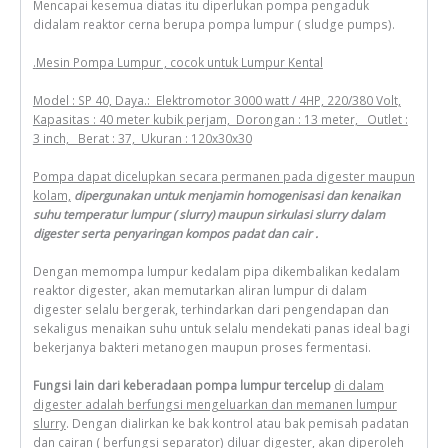
Mencapai kesemua diatas itu diperlukan pompa pengaduk
didalam reaktor cerna berupa pompa lumpur ( sludge pumps).
.
Mesin Pompa Lumpur , cocok untuk Lumpur Kental
Model : SP 40, Daya.: Elektromotor 3000 watt / 4HP, 220/380 Volt,
Kapasitas : 40 meter kubik perjam, Dorongan : 13 meter, Outlet :
3 inch, Berat : 37, Ukuran : 120x30x30
Pompa dapat dicelupkan secara permanen pada digester maupun
kolam,
dipergunakan untuk menjamin homogenisasi dan kenaikan
suhu temperatur lumpur ( slurry) maupun sirkulasi slurry dalam
digester serta penyaringan kompos padat dan cair .
Dengan memompa lumpur kedalam pipa dikembalikan kedalam
reaktor digester, akan memutarkan aliran lumpur di dalam
digester selalu bergerak, terhindarkan dari pengendapan dan
sekaligus menaikan suhu untuk selalu mendekati panas ideal bagi
bekerjanya bakteri metanogen maupun proses fermentasi.
Fungsi lain dari keberadaan pompa lumpur tercelup
di dalam
digester adalah berfungsi mengeluarkan dan memanen lumpur
slurry
. Dengan dialirkan ke bak kontrol atau bak pemisah padatan
dan cairan ( berfungsi separator) diluar digester, akan diperoleh