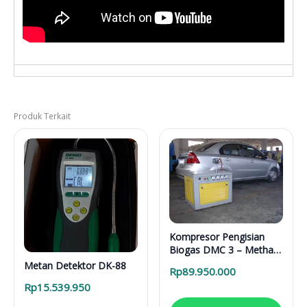
Produk Terkait
Kompresor Pengisian
Biogas DMC 3 – Methan
Gas Filling Compressor
Metan Detektor DK-88
Rp
89.950.000
Rp
15.539.950