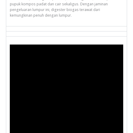
pupuk kompos padat dan cair sekaligus. Dengan jaminan
pengeluaran lumpur ini, digester biogas terawat dari
kemungkinan penuh dengan lumpur.