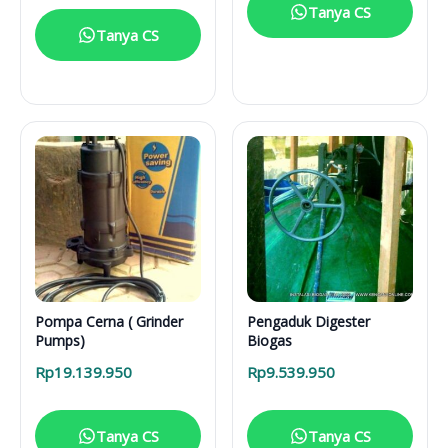
Tanya CS
Tanya CS
Pompa Cerna ( Grinder
Pengaduk Digester
Pumps)
Biogas
Rp
19.139.950
Rp
9.539.950
Tanya CS
Tanya CS