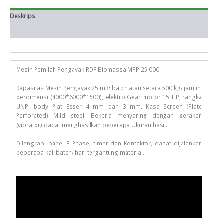
Deskripsi
Informasi Tambahan
Mesin Pemilah Pengayak RDF Biomassa MPP 25.000
Kapasitas Mesin Pengayak 25 m3/ batch atau setara 500 kg/ jam ini
berdimensi (4000*6000*1500), elektro Gear motor 15 HP, rangka
UNP, body Plat Esser 4 mm dan 3 mm, Kasa Screen (Plate
Perforated) Mild steel. Bekerja menyaring dengan gerakan
(vibrator) dapat menghasilkan beberapa Ukuran hasil.
Dilengkapi panel 3 Phase, timer dan Kontaktor, dapat dijalankan
beberapa kali batch/ hari tergantung material.