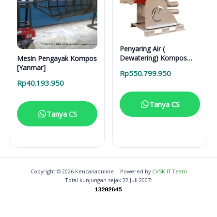
Penyaring Air (
Dewatering) Kompos
Mesin Pengayak Kompos
Separator Cri-Man
[Yanmar]
Rp
550.799.950
Rp
40.193.950
Tanya CS
Tanya CS
Copyright © 2026 Kencanaonline | Powered by
CVSK IT Team
Total kunjungan sejak 22 Juli 2007:
13.202.644
Tampilkan statistik lengkap