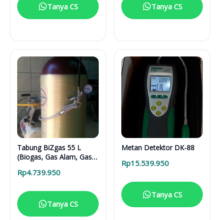
Tanya CS
Tanya CS
Tabung BiZgas 55 L
Metan Detektor DK-88
(Biogas, Gas Alam, Gas
Rp
15.539.950
Bumi, Jargas PGN)
Rp
4.739.950
Tanya CS
Tanya CS