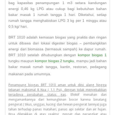
bag kapasitas penampungan 1 m3 setara kandungan
energi 0,46 kg LPG atau cukup bagi kebutuhan bahan
bakar masak 1 rumah tangga 1 hari. Diketahui, setiap
rumah tangga menghabiskan LPG 3 kg per 1 minggu atau
0,5 kg/ hari.
BRT 1010 adalah kemasan biogas yang praktis dan ringan
untuk dibawa dari lokasi digester biogas – pembangkitan
energi dari biomassa (termasuk sampah) ke dapur rumah.
BRT 1010 setelah dihubungkan dengan
kompor biogas 1
tungku maupun
kompor biogas 2 tungku
, mampu jadi bahan
bakar masak rumah tangga, kantin, restoran, pedagang
makanan pada umumnya.
Penampung biogas BRT 1010 aman untuk diisi ulang hingga
tekanan maksimal 8 Kpa ( 1.1 Psi), dengan tidak menyebabkan
terjadinya perubahan status gas
. Efektif menahan dan
mengamankannya dari kemungkinan bocor karena binatang
pengerat ( tikus, unggas, kucing dan hewan pengerat lainnya) juga
tahan terhadap panas matahari, panas api sekitar dan air hujan.
Bisa diletakkan di atas reaktor, genset dan perangkat atau