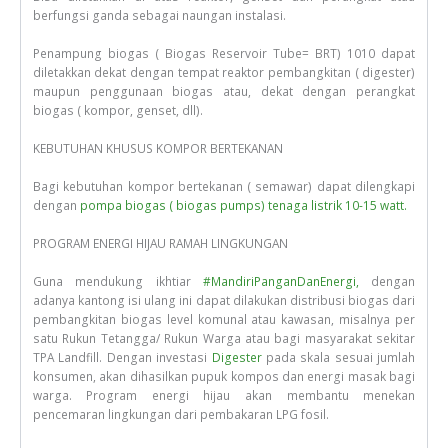
berfungsi ganda sebagai naungan instalasi.
Penampung biogas ( Biogas Reservoir Tube= BRT) 1010 dapat
diletakkan dekat dengan tempat reaktor pembangkitan ( digester)
maupun penggunaan biogas atau, dekat dengan perangkat
biogas ( kompor, genset, dll).
KEBUTUHAN KHUSUS KOMPOR BERTEKANAN
Bagi kebutuhan kompor bertekanan ( semawar) dapat dilengkapi
dengan
pompa biogas ( biogas pumps) tenaga listrik 10-15 watt.
PROGRAM ENERGI HIJAU RAMAH LINGKUNGAN
Guna mendukung ikhtiar
#MandiriPanganDanEnergi,
dengan
adanya kantong isi ulang ini dapat dilakukan distribusi biogas dari
pembangkitan biogas level komunal atau kawasan, misalnya per
satu Rukun Tetangga/ Rukun Warga atau bagi masyarakat sekitar
TPA Landfill. Dengan investasi
Digester
pada skala sesuai jumlah
konsumen, akan dihasilkan pupuk kompos dan energi masak bagi
warga. Program energi hijau akan membantu menekan
pencemaran lingkungan dari pembakaran LPG fosil.