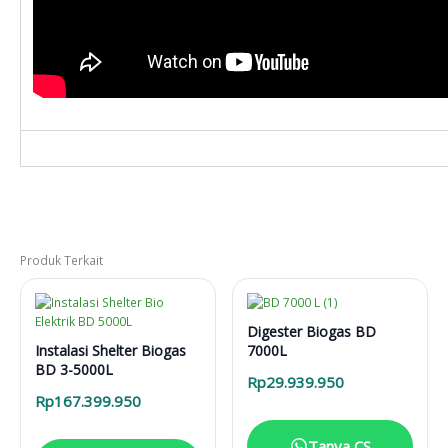
Produk Terkait
Digester Biogas BD
Instalasi Shelter Biogas
7000L
BD 3-5000L
Rp
29.939.950
Rp
167.399.950
Tanya CS