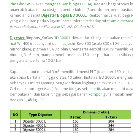
Phoskko GP 7
– akan
menghasilkan biogas ( CH4).
Reaktor bagi proses k
anaerobik atau tanpa oksigen) bentuk kubah (Fixed-dome), berkapasitas 
kemudian disebut
Digester Biogas BD 3000L.
Reaktor harus kuat bagi 
2
yang dihasilkan pada 5 kg/cm
serta toleran terhadap
sifat kimia
metana
(karbondioksida), sedikit sekali N2, H2, O2 dan H2S)
.
Digester
Biophos_KoGas
BD 3000 L
dibuat dari fiberglass bahan resin PL
mat Wr 400 (mat anyam) dan mat Jushi -Kwe 300 (acak) 300 x 104, catalys
mirror glase, pigmen HCA Dolphin Greenserta aerosil HDK ini memiliki k
dinding 3 – 5 mm, mampu memfermentasi 150 liter per hari sejak siklus
penguraian pertama 10-27 hari.
3
Kapasitas input material 3 m
memiliki dimensi PLT (diameter 160 cm, tin
akan bisa bertahan hingga diatas 10 tahun. Instalasi
BD 3000 L
menghasi
3
sebanyak 3 m
tergantung pengkondisian lingkungan mikro ( suhu, PH, u
C/N rasio, homogenisasi). Volume biogas sebesar itu akan memiliki daya
pembakaran) dan kalori tinggi sebagai bahan
kompo
r guna masak mem
dengan
1, 48 kg
LPG