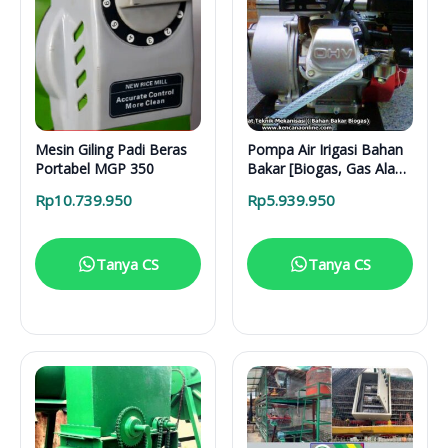
Mesin Giling Padi Beras
Pompa Air Irigasi Bahan
Portabel MGP 350
Bakar [Biogas, Gas Alam,
Jargas PGN, CNG)
Rp
10.739.950
Rp
5.939.950
Tanya CS
Tanya CS