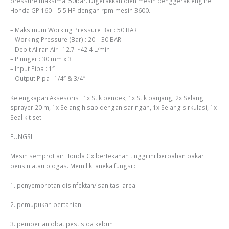
pressure maksimal 50bar. Digerakkan oleh mesin penggerak engine
Honda GP 160 – 5.5 HP dengan rpm mesin 3600.
– Maksimum Working Pressure Bar : 50 BAR
– Working Pressure (Bar) : 20 – 30 BAR
– Debit Aliran Air : 12.7 ~42.4 L/min
– Plunger : 30 mm x 3
– Input Pipa : 1″
– Output Pipa : 1/4″ & 3/4″
Kelengkapan Aksesoris : 1x Stik pendek, 1x Stik panjang, 2x Selang
sprayer 20 m, 1x Selang hisap dengan saringan, 1x Selang sirkulasi, 1x
Seal kit set
FUNGSI
Mesin semprot air Honda Gx bertekanan tinggi ini berbahan bakar
bensin atau biogas. Memiliki aneka fungsi :
1. penyemprotan disinfektan/ sanitasi area
2. pemupukan pertanian
3. pemberian obat pestisida kebun