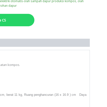
elektrik otomatis-olah sampah dapur produksi kompos
,
olah
sihan dapur
a CS
uatan kompos.
 cm, berat 11 kg, Ruang penghancuran (16 x 16.9 ) cm
Daya