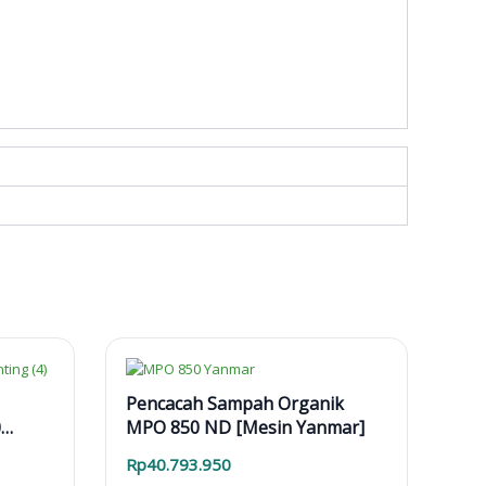
Pencacah Sampah Organik
0
MPO 850 ND [Mesin Yanmar]
Rp
40.793.950