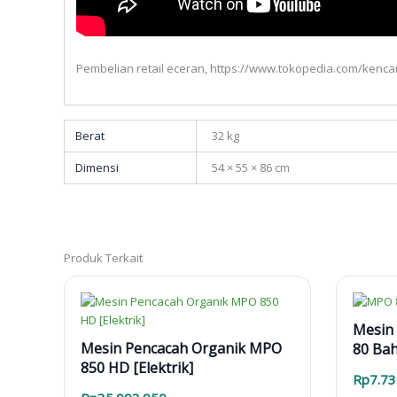
Pembelian retail eceran, https://www.tokopedia.com/kenc
Berat
32 kg
Dimensi
54 × 55 × 86 cm
Produk Terkait
Mesin
Mesin Pencacah Organik MPO
80 Bah
850 HD [Elektrik]
Alam, 
Rp
7.73