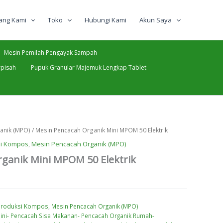
ang Kami
Toko
Hubungi Kami
Akun Saya
Mesin Pemilah Pengayak Sampah
pisah
Pupuk Granular Majemuk Lengkap Tablet
anik (MPO)
/ Mesin Pencacah Organik Mini MPOM 50 Elektrik
si Kompos
,
Mesin Pencacah Organik (MPO)
ganik Mini MPOM 50 Elektrik
Produksi Kompos
,
Mesin Pencacah Organik (MPO)
ini- Pencacah Sisa Makanan- Pencacah Organik Rumah-