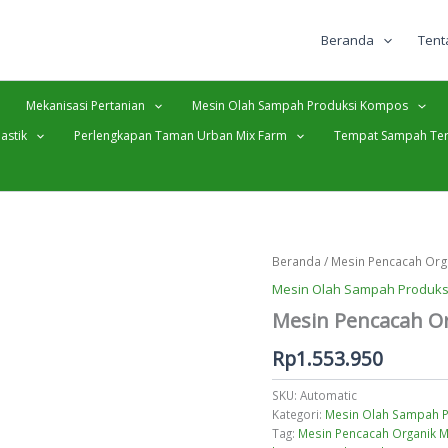
Beranda
Tent
Mekanisasi Pertanian
Mesin Olah Sampah Produksi Kompos
astik
Perlengkapan Taman Urban Mix Farm
Tempat Sampah Ter
Beranda
/
Mesin Pencacah Org
Mesin Olah Sampah Produk
Mesin Pencacah Or
Rp
1.553.950
SKU:
Automatic
Kategori:
Mesin Olah Sampah 
Tag:
Mesin Pencacah Organik M