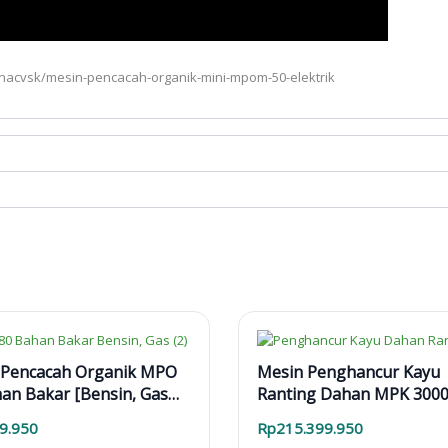
anacvsk/mesin-pencacah-organik-mini-mpom-50-elektrik
 Pencacah Organik MPO
Mesin Penghancur Kayu
an Bakar [Bensin, Gas
Ranting Dahan MPK 300
Biogas, CNG]
Mesin Diesel
9.950
Rp
215.399.950