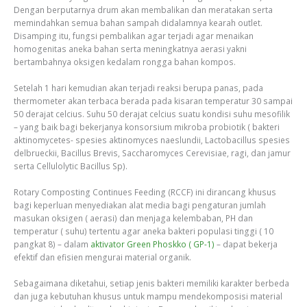
Dengan berputarnya drum akan membalikan dan meratakan serta
memindahkan semua bahan sampah didalamnya kearah outlet.
Disamping itu, fungsi pembalikan agar terjadi agar menaikan
homogenitas aneka bahan serta meningkatnya aerasi yakni
bertambahnya oksigen kedalam rongga bahan kompos.
Setelah 1 hari kemudian akan terjadi reaksi berupa panas, pada
thermometer akan terbaca berada pada kisaran temperatur 30 sampai
50 derajat celcius. Suhu 50 derajat celcius suatu kondisi suhu mesofilik
– yang baik bagi bekerjanya konsorsium mikroba probiotik ( bakteri
aktinomycetes- spesies aktinomyces naeslundii, Lactobacillus spesies
delbrueckii, Bacillus Brevis, Saccharomyces Cerevisiae, ragi, dan jamur
serta Cellulolytic Bacillus Sp).
Rotary Composting Continues Feeding (RCCF) ini dirancang khusus
bagi keperluan menyediakan alat media bagi pengaturan jumlah
masukan oksigen ( aerasi) dan menjaga kelembaban, PH dan
temperatur ( suhu) tertentu agar aneka bakteri populasi tinggi ( 10
pangkat 8) – dalam
aktivator Green Phoskko ( GP-1)
– dapat bekerja
efektif dan efisien mengurai material organik.
Sebagaimana diketahui, setiap jenis bakteri memiliki karakter berbeda
dan juga kebutuhan khusus untuk mampu mendekomposisi material