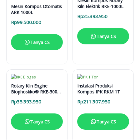
Mesin Kompos Rotary
Mesin Kompos Otomatis
Kiln Elektrik RKE-1000L
ARK 1000L
Rp
35.393.950
Rp
99.500.000
Tanya CS
Tanya CS
Rotary Kiln Engine
Instalasi Produksi
Biophoskko® RKE-3000
Kompos IPK RKM 1T
(Bensin,Biogas, Gas
Rp
35.393.950
Rp
211.307.950
Alam)
Tanya CS
Tanya CS