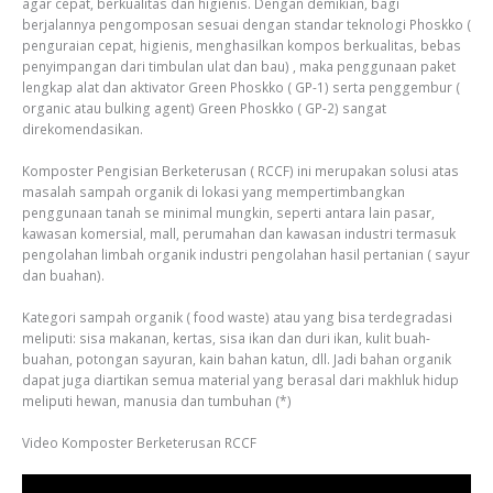
agar cepat, berkualitas dan higienis. Dengan demikian, bagi
berjalannya pengomposan sesuai dengan standar teknologi Phoskko (
penguraian cepat, higienis, menghasilkan kompos berkualitas, bebas
penyimpangan dari timbulan ulat dan bau) , maka penggunaan paket
lengkap alat dan aktivator Green Phoskko ( GP-1) serta penggembur (
organic atau bulking agent) Green Phoskko ( GP-2) sangat
direkomendasikan.
Komposter Pengisian Berketerusan ( RCCF) ini merupakan solusi atas
masalah sampah organik di lokasi yang mempertimbangkan
penggunaan tanah se minimal mungkin, seperti antara lain pasar,
kawasan komersial, mall, perumahan dan kawasan industri termasuk
pengolahan limbah organik industri pengolahan hasil pertanian ( sayur
dan buahan).
Kategori sampah organik ( food waste) atau yang bisa terdegradasi
meliputi: sisa makanan, kertas, sisa ikan dan duri ikan, kulit buah-
buahan, potongan sayuran, kain bahan katun, dll. Jadi bahan organik
dapat juga diartikan semua material yang berasal dari makhluk hidup
meliputi hewan, manusia dan tumbuhan (*)
Video Komposter Berketerusan RCCF