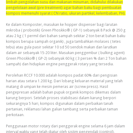
limbah pengolahan susu dan makanan minuman, didahului dilakukan
pengelolaan awal (pre treatment) agar bahan baku bagi pembuatan
kompos memenuhi syarat ( CN ratio, ukuran partikel, kelembaban, PH).
Ke dalam Komposter, masukan ke hopper dispenser bagi larutan
mikroba ( probiotik) Green Phoskko® ( GP-1) sebanyak 8 Pack @ 250 g
atau 2 kg ( 1 permil dari bahan sampah sekitar 2 ton berat bahan baku
kompos berupa sampah organik) , juga tambahkan molases ( tetes
tebu) atau gula pasir sekitar 10 sd 50 sendok makan dan larutkan
dalam air sebanyak 15-20 liter. Masukan penggembur ( bulking agent)
Green Phoskko® ( GP-2) sebanyak 60 kg ( 3 persen % dari 2 Ton bahan
sampah) dan hidupkan engine penggerak rotary yang tersedia.
Perolehan RCCF 10.000 adalah kompos padat 60% dari pengisian
harian atau setara 1.200 kg. Dari lobang keluaran material yang telah
matang di umpan ke mesin pemeras air (screw press). Hasil
pengepresan adalah bahan pupuk organik kompos dikemas dalam
karung berpori. Setelah proses stabilisasi dalam karung berpori
sekurangnya 5 hari, kompos digunakan dalam perbaikan tanah
pertanian, reklamasi lahan galian tambang serta perbaikan taman
perkotaan.
Penggunaan motor rotary dari penggerak engine selama 6 jam dalam
interval waktu yang telah diatur oleh sistim pengendali (control).