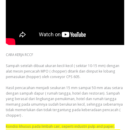
CARA KERJA RCCF
Sampah setelah dibuat ukuran kecil-kecil ( sekitar 10-15 mm) dengan
alat mesin pencacah MPO ( chopper) ditarik dan diinput ke lobang
pemasukan (hopper) oleh conveyor CPS 605.
Hasil pencacahan menjadi seukuran 15 mm sampai 50 mm atau setara
dengan sampah dapur ( rumah tangga, hotel dan restoran). Sampah
yang berasal dari lingkungan pemukiman, hotel dan rumah tangga
memang pada umumnya sudah berukuran kecil, sehingga sebenarnya
tidak memerlukan dan tidak tergantung pada keberadaan pencacah (
chopper) .
Kondisi khusus pada limbah cair, seperti industri pulp and paper,