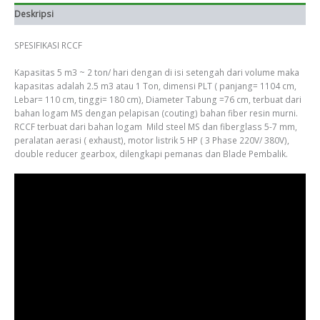
Deskripsi
SPESIFIKASI RCCF
Kapasitas 5 m3 ~ 2 ton/ hari dengan di isi setengah dari volume maka
kapasitas adalah 2.5 m3 atau 1 Ton, dimensi PLT ( panjang= 1104 cm,
Lebar= 110 cm, tinggi= 180 cm), Diameter Tabung =76 cm, terbuat dari
bahan logam MS dengan pelapisan (couting) bahan fiber resin murni.
RCCF terbuat dari bahan logam Mild steel MS dan fiberglass 5-7 mm,
peralatan aerasi ( exhaust), motor listrik 5 HP ( 3 Phase 220V/ 380V),
double reducer gearbox, dilengkapi pemanas dan Blade Pembalik.