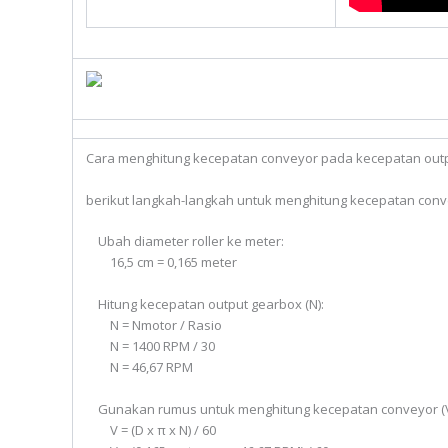
Cara menghitung kecepatan conveyor pada kecepatan output
berikut langkah-langkah untuk menghitung kecepatan conv
Ubah diameter roller ke meter:
16,5 cm = 0,165 meter
Hitung kecepatan output gearbox (N):
N = Nmotor / Rasio
N = 1400 RPM / 30
N = 46,67 RPM
Gunakan rumus untuk menghitung kecepatan conveyor (V
V = (D x π x N) / 60