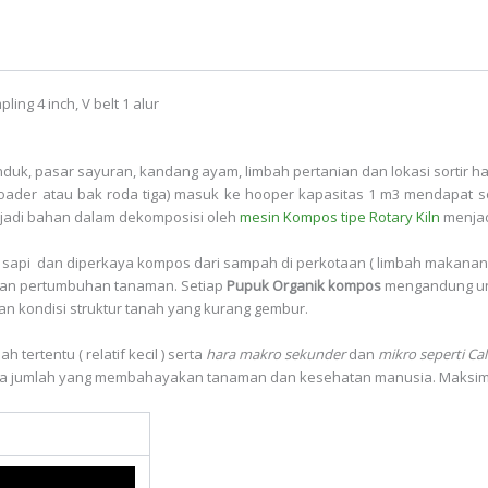
ling 4 inch, V belt 1 alur
duk, pasar sayuran, kandang ayam, limbah pertanian dan lokasi sortir ha
loader atau bak roda tiga) masuk ke hooper kapasitas 1 m3 mendapat sort
jadi bahan dalam dekomposisi oleh
mesin Kompos tipe Rotary Kiln
menjad
 sapi dan diperkaya kompos dari sampah di perkotaan ( limbah makanan 
dan pertumbuhan tanaman. Setiap
Pupuk Organik kompos
mengandung un
an kondisi struktur tanah yang kurang gembur.
h tertentu ( relatif kecil ) serta
hara makro sekunder
dan
mikro seperti Cal
da jumlah yang membahayakan tanaman dan kesehatan manusia. Maksi