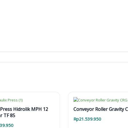
Press Hidrolik MPH 12
Conveyor Roller Gravity 
r TF 85
Rp
21.539.950
939.950