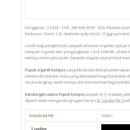
Penggerak : 1,5 KW~ 2 HP, 380 Volt, RPM : 1410, Flexible coump
Reduscer : Rasio 1:30, diameter pully 4 Inch, 15 gigi sprocket
Cocok bagi pengelolaan sampah dominan organik ( pasar in
Sampah organik dari pengangkutan ( truk hidrolik, wheel 
menuju mesin pencacah. Sampah organik ukuran kecil men
Pupuk organik kompos
yang dibuat dari limbah peternakan
memenuhi standar mutu yang diperlukan bagi kesehatan 
secara lengkap, tidak berbau dan bermanfaat bagi perbaik
Kandungan utama Pupuk kompos
adalah
N, P, K
dalam jumla
dijamin tidak mengandung logam berat (
Ar, Cd dan Pb
) pa
Download File
Video :