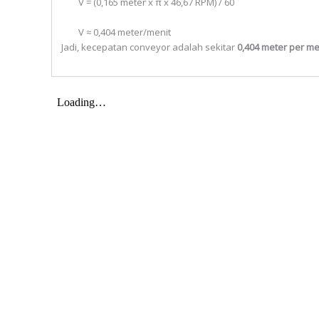
V = (0,165 meter x π x 46,67 RPM) / 60
V ≈ 0,404 meter/menit
Jadi, kecepatan conveyor adalah sekitar
0,404 meter per me