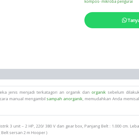
kompos- mikroba pengurai
Tany
a jenis menjadi terkatagori an organik dan
organik
sebelum dilakuk
secara manual mengambil
sampah anorganik
, memudahkan Anda memisahk
strik 3 unit – 2 HP, 220/ 380 V dan gear box, Panjang Belt : 1.000 cm. Leb
( Belt sersan 2 m Hooper
)