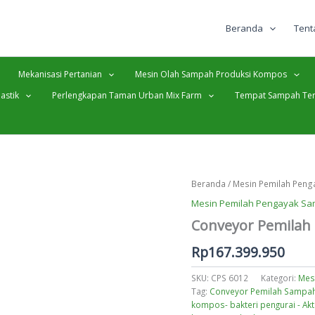
Beranda
Tent
Mekanisasi Pertanian
Mesin Olah Sampah Produksi Kompos
astik
Perlengkapan Taman Urban Mix Farm
Tempat Sampah Ter
Beranda
/
Mesin Pemilah Pen
Mesin Pemilah Pengayak S
Conveyor Pemilah
Rp
167.399.950
SKU:
CPS 6012
Kategori:
Mes
Tag:
Conveyor Pemilah Sampah
kompos- bakteri pengurai - Ak