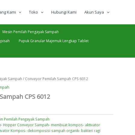
ang Kami
Toko
Hubungi Kami
Akun Saya
Mesin Pemilah Pengayak Sampah
pisah
Pupuk Granular Majemuk Lengkap Tablet
gayak Sampah
/ Conveyor Pemilah Sampah CPS 6012
ampah
 Sampah CPS 6012
in Pemilah Pengayak Sampah
- Hopper Conveyor Sampah- membuat kompos- aktivator
tivator Kompos- dekomposisi sampah organik- bakteri ragi