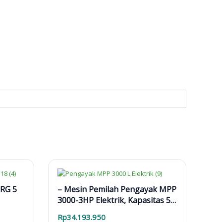
CRG 5
– Mesin Pemilah Pengayak MPP
3000-3HP Elektrik, Kapasitas 5–
10 m³/jam
Rp
34.193.950