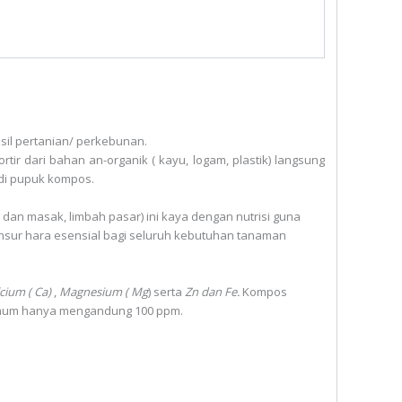
sil pertanian/ perkebunan.
ir dari bahan an-organik ( kayu, logam, plastik) langsung
i pupuk kompos.
dan masak, limbah pasar) ini kaya dengan nutrisi guna
sur hara esensial bagi seluruh kebutuhan tanaman
cium ( Ca)
,
Magnesium ( Mg
) serta
Zn dan Fe.
Kompos
mum hanya mengandung 100 ppm.