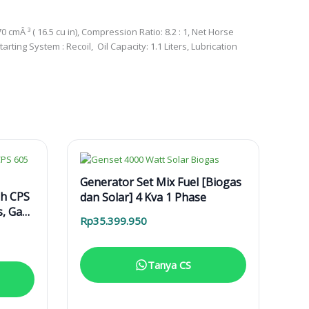
 cmÂ ³ ( 16.5 cu in), Compression Ratio: 8.2 : 1, Net Horse
rting System : Recoil, Oil Capacity: 1.1 Liters, Lubrication
Generator Set Mix Fuel [Biogas
h CPS
dan Solar] 4 Kva 1 Phase
s, Gas
Rp
35.399.950
PGN]
Tanya CS