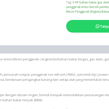
Tag:
5 HP bahan bakar gas ala
penggerak emisi bersih-pemba
Mesin Penggerak [Engine] Bah
Tany
mixer) Mesin penggerak ( engine) berbahan bakar biogas, gas alam, gas 
 pencacah rumput, penggerak rice mill unit ( RMU) , perontok biji ( power
anul, kendaraan pengangkut barang dan setiap alat yang memerlukan ten
iogas dengan desain ringan, bentuk kompak memudahkan pemasangan mesi
an bahan bakar minyak (BBM)