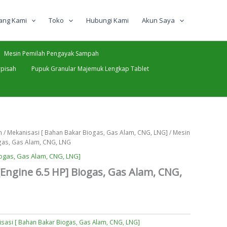
ang Kami
Toko
Hubungi Kami
Akun Saya
Mesin Pemilah Pengayak Sampah
pisah
Pupuk Granular Majemuk Lengkap Tablet
n
/
Mekanisasi [ Bahan Bakar Biogas, Gas Alam, CNG, LNG]
/ Mesin
ogas, Gas Alam, CNG, LNG
ogas, Gas Alam, CNG, LNG]
Engine 6.5 HP] Biogas, Gas Alam, CNG,
sasi [ Bahan Bakar Biogas, Gas Alam, CNG, LNG]