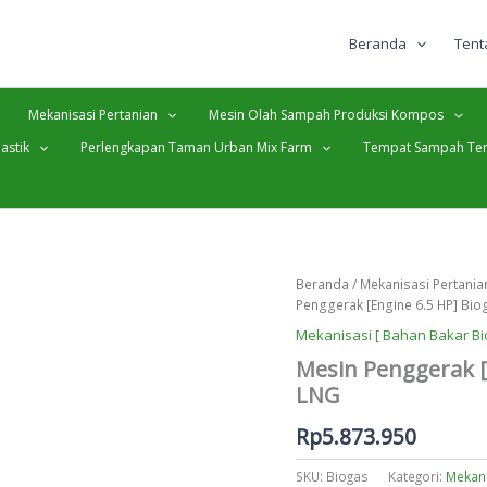
Beranda
Tent
Mekanisasi Pertanian
Mesin Olah Sampah Produksi Kompos
astik
Perlengkapan Taman Urban Mix Farm
Tempat Sampah Ter
Beranda
/
Mekanisasi Pertania
Penggerak [Engine 6.5 HP] Bi
Mekanisasi [ Bahan Bakar Bi
Mesin Penggerak [
LNG
Rp
5.873.950
SKU:
Biogas
Kategori:
Mekani