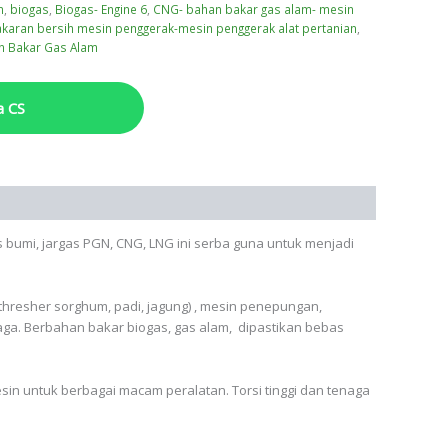
m
,
biogas
,
Biogas- Engine 6
,
CNG- bahan bakar gas alam- mesin
karan bersih mesin penggerak-mesin penggerak alat pertanian
,
an Bakar Gas Alam
a CS
bumi, jargas PGN, CNG, LNG ini serba guna untuk menjadi
 thresher sorghum, padi, jagung) , mesin penepungan,
aga. Berbahan bakar biogas, gas alam, dipastikan bebas
n untuk berbagai macam peralatan. Torsi tinggi dan tenaga