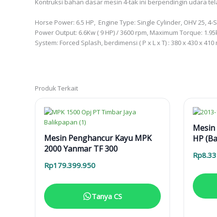
Kontruksi bahan dasar mesin 4-tak ini berpendingin udara tela
Horse Power: 6.5 HP, Engine Type: Single Cylinder, OHV 25, 4-Str
Power Output: 6.6Kw ( 9 HP) / 3600 rpm, Maximum Torque: 1.95kgf-
System: Forced Splash, berdimensi ( P x L x T) : 380 x 430 x 410
Produk Terkait
Mesin 
Mesin Penghancur Kayu MPK
HP (Ba
2000 Yanmar TF 300
Rp
8.33
Rp
179.399.950
Tanya CS