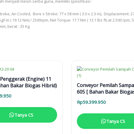
h menjadi mesin serba guna, memiliki spesifikasi :
oke, Air-Cooled, Bore x Stroke: 77 x 58 mm ( 3.0 x 2.3 in), Displacement: 270
m ( 19.12 Nm) / 2500rpm, Net Torque: 17.7 Nm ( 13.1 lbs ft) at 2.500 rpm, Sta
 mm, berat : 25 Kg
Penggerak (Engine) 11
Conveyor Pemilah Sampa
han Bakar Biogas Hibrid)
605 [ Bahan Bakar Bioga
9.950
Alam, CNG, LNG, Jargas 
Rp
59.399.950
Tanya CS
Tanya CS