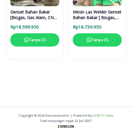
Genset Bahan Bakar
Mesin Las Welder Genset
[Biogas, Gas Alam, CNG]
Bahan Bakar [ Biogas,
BG 2500 W
gas Alam, CNG]
Rp
18.599.950
Rp
16.739.950
Tanya CS
Tanya CS
Copyright © 2026 Kencanaonline | Powered by
CVSK IT Team
Total kunjungan sejak 22 Juli 2007: