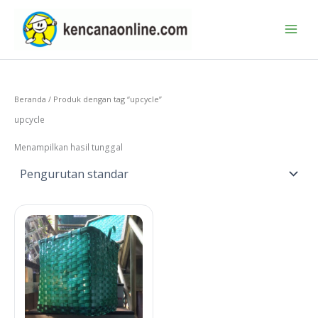
Lewati
ke
konten
Beranda
/ Produk dengan tag “upcycle”
upcycle
Menampilkan hasil tunggal