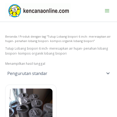
Lewati
ke
konten
Beranda
/ Produk dengan tag “Tutup Lobang biopori 6 inch- meresapkan air
hujan- penahan lobang biopori- kompos organik lobang biopori”
Tutup Lobang biopori 6 inch- meresapkan air hujan- penahan lobang
biopori- kompos organik lobang biopori
Menampilkan hasil tunggal