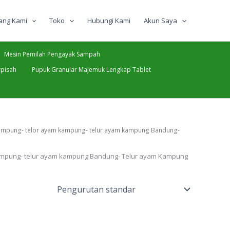
ang Kami
Toko
Hubungi Kami
Akun Saya
Mesin Pemilah Pengayak Sampah
pisah
Pupuk Granular Majemuk Lengkap Tablet
 kampung- telor ayam kampung- telur ayam kampung Bandung-
 kampung- telur ayam kampung Bandung- Telur ayam Kampung