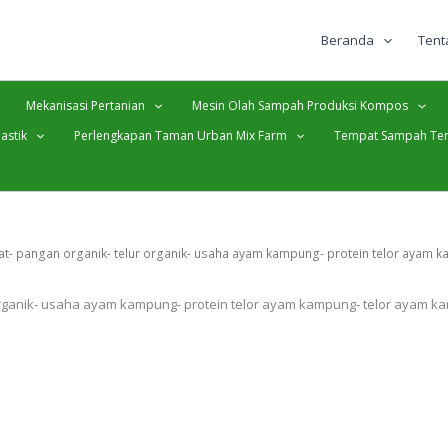
Beranda
Tent
Mekanisasi Pertanian
Mesin Olah Sampah Produksi Kompos
astik
Perlengkapan Taman Urban Mix Farm
Tempat Sampah Ter
at- pangan organik- telur organik- usaha ayam kampung- protein telor ayam
 organik- usaha ayam kampung- protein telor ayam kampung- telor ayam