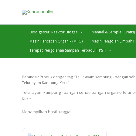
Lewati
ke
konten
Biodigester, Reaktor Biogas
Manual & Sample (Gratis)
Mesin Pencacah Organik (MPO)
Mesin Pengolah Limbah Pl
Tempat Pengolahan Sampah Terpadu [TPST]
Beranda
/ Produk dengan tag “Telur ayam kampung - pangan seh
Telur ayam Kampung Kece”
Telur ayam kampung - pangan sehat- pangan organik- telur
Kece
Menampilkan hasil tunggal