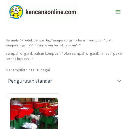
Lewati
ke
konten
Beranda
/ Produk dengan tag “sampah organik bahan kompos"-" olah
sampah organik'-"mesin pakan ternak hijauan"-"”
sampah organik bahan kompos"-" olah sampah organik'-"mesin pakan
ternak hijauan"-"
Menampilkan hasil tunggal