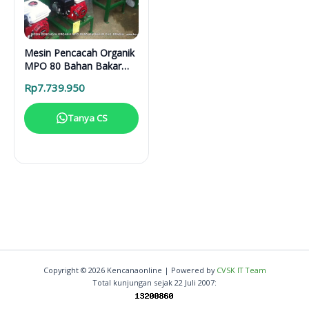
Mesin Pencacah Organik
MPO 80 Bahan Bakar
[Bensin, Gas Alam,
Rp
7.739.950
Biogas, CNG]
Tanya CS
Copyright © 2026 Kencanaonline | Powered by
CVSK IT Team
Total kunjungan sejak 22 Juli 2007: