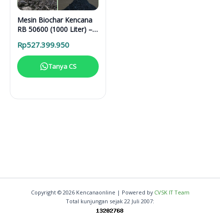
Mesin Biochar Kencana
RB 50600 (1000 Liter) –
Solusi Pirolisis Biomassa
Rp
527.399.950
Lengkap
Tanya CS
Copyright © 2026 Kencanaonline | Powered by
CVSK IT Team
Total kunjungan sejak 22 Juli 2007: