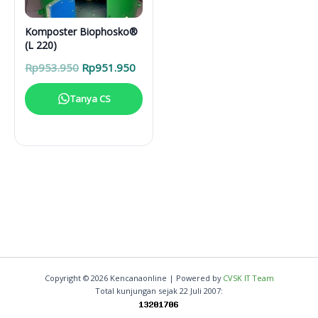
Komposter Biophosko®
(L 220)
Harga
Harga
Rp
953.950
Rp
951.950
aslinya
saat
adalah:
ini
Tanya CS
Rp953.950.
adalah:
Rp951.950.
Copyright © 2026 Kencanaonline | Powered by
CVSK IT Team
Total kunjungan sejak 22 Juli 2007: