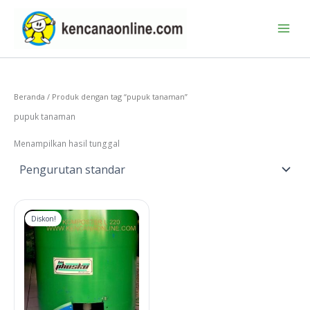
Lewati
ke
konten
Beranda
/ Produk dengan tag “pupuk tanaman”
pupuk tanaman
Menampilkan hasil tunggal
Diskon!