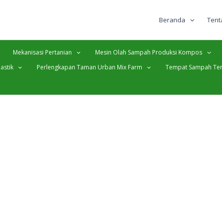
Beranda
Tent
Mekanisasi Pertanian
Mesin Olah Sampah Produksi Kompos
astik
Perlengkapan Taman Urban Mix Farm
Tempat Sampah Ter