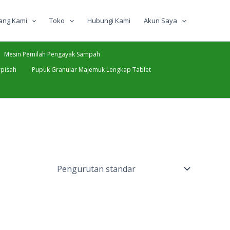
ang Kami
Toko
Hubungi Kami
Akun Saya
Mesin Pemilah Pengayak Sampah
pisah
Pupuk Granular Majemuk Lengkap Tablet