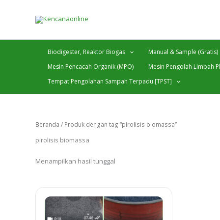
Lewati
ke
konten
Biodigester, Reaktor Biogas
Manual & Sample (Gratis)
Mesin Pencacah Organik (MPO)
Mesin Pengolah Limbah Pl
Tempat Pengolahan Sampah Terpadu [TPST]
Beranda
/ Produk dengan tag “pirolisis biomassa”
pirolisis biomassa
Menampilkan hasil tunggal