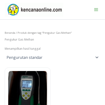
Lewati
ke
konten
Beranda
/ Produk dengan tag “Pengukur Gas Methan”
Pengukur Gas Methan
Menampilkan hasil tunggal