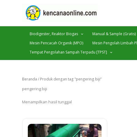
Lewati
ke
konten
Biodigester, Reaktor Biogas
Manual & Sample (Gratis)
Mesin Pencacah Organik (MPO)
Mesin Pengolah Limbah Pl
Tempat Pengolahan Sampah Terpadu [TPST]
Beranda
/ Produk dengan tag “pengering biji”
pengering biji
Menampilkan hasil tunggal