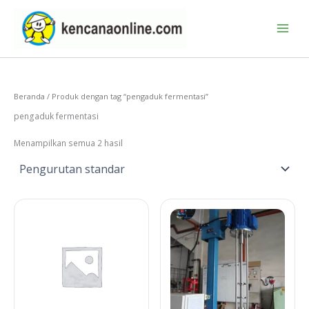
Lewati
ke
konten
Beranda
/ Produk dengan tag “pengaduk fermentasi”
pengaduk fermentasi
Menampilkan semua 2 hasil