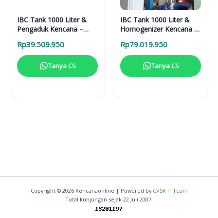
IBC Tank 1000 Liter &
IBC Tank 1000 Liter &
Pengaduk Kencana –
Homogenizer Kencana –
Solusi Fermentasi &
Solusi Nano Emulsifier
Rp
39.509.950
Rp
79.019.950
Pencampuran Efisien
Industri
Tanya CS
Tanya CS
Copyright © 2026 Kencanaonline | Powered by
CVSK IT Team
Total kunjungan sejak 22 Juli 2007: