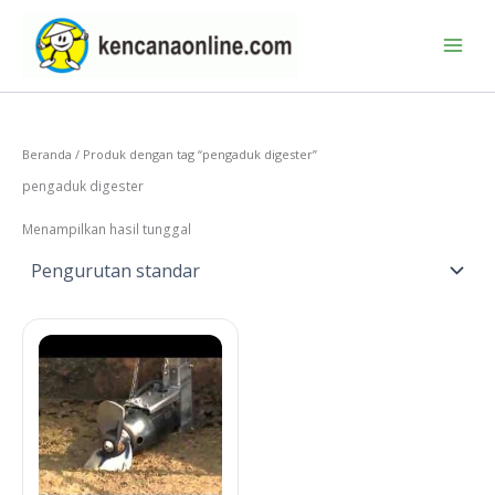
Lewati
ke
konten
Beranda
/ Produk dengan tag “pengaduk digester”
pengaduk digester
Menampilkan hasil tunggal