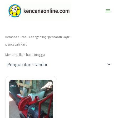
Lewati
ke
konten
Beranda
/ Produk dengan tag “pencacah kayu”
pencacah kayu
Menampilkan hasil tunggal