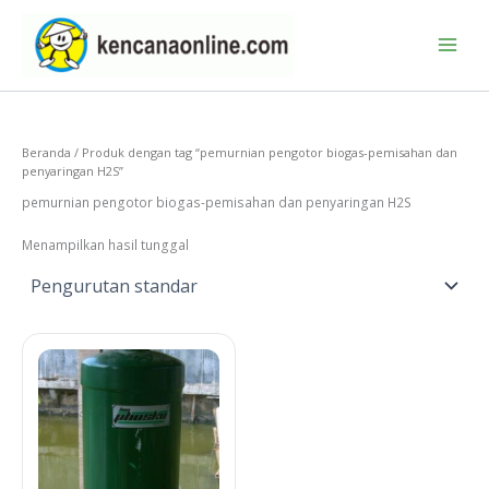
Lewati
ke
konten
Beranda
/ Produk dengan tag “pemurnian pengotor biogas-pemisahan dan
penyaringan H2S”
pemurnian pengotor biogas-pemisahan dan penyaringan H2S
Menampilkan hasil tunggal