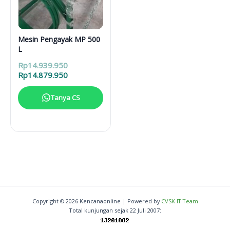
Mesin Pengayak MP 500
L
Harga
Rp
14.939.950
aslinya
Harga
Rp
14.879.950
adalah:
saat
Rp14.939.950.
ini
Tanya CS
adalah:
Rp14.879.950.
Copyright © 2026 Kencanaonline | Powered by
CVSK IT Team
Total kunjungan sejak 22 Juli 2007: