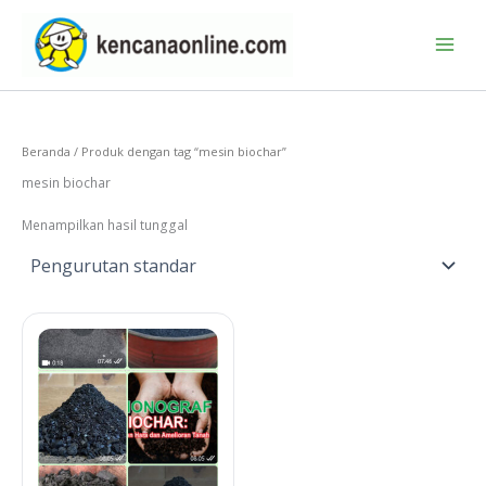
Lewati
ke
konten
Beranda
/ Produk dengan tag “mesin biochar”
mesin biochar
Menampilkan hasil tunggal