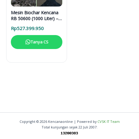
Mesin Biochar Kencana
RB 50600 (1000 Liter) –
Solusi Pirolisis Biomassa
Rp
527.399.950
Lengkap
Tanya CS
Copyright © 2026 Kencanaonline | Powered by
CVSK IT Team
Total kunjungan sejak 22 Juli 2007: