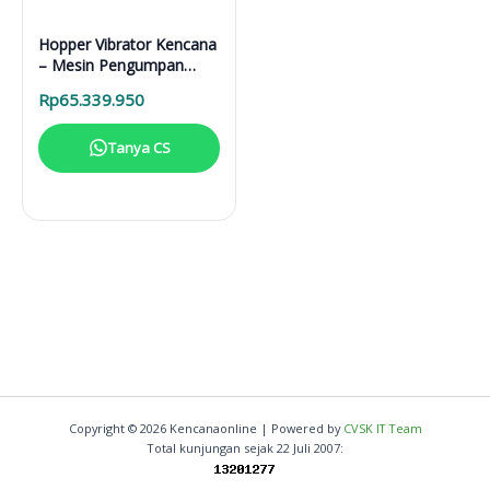
Hopper Vibrator Kencana
– Mesin Pengumpan
Material Anti Gumpal
Rp
65.339.950
Otomatis
Tanya CS
Copyright © 2026 Kencanaonline | Powered by
CVSK IT Team
Total kunjungan sejak 22 Juli 2007: