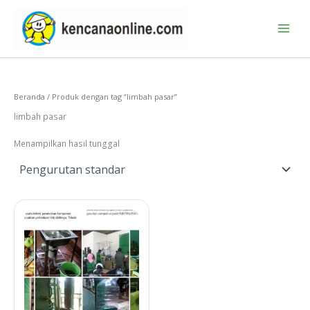
Lewati
ke
konten
Beranda
/ Produk dengan tag “limbah pasar”
limbah pasar
Menampilkan hasil tunggal