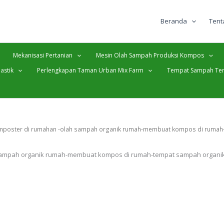
Beranda
Tent
Mekanisasi Pertanian
Mesin Olah Sampah Produksi Kompos
astik
Perlengkapan Taman Urban Mix Farm
Tempat Sampah Ter
omposter di rumahan -olah sampah organik rumah-membuat kompos di rum
sampah organik rumah-membuat kompos di rumah-tempat sampah organ