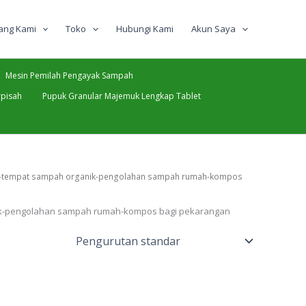
ang Kami
Toko
Hubungi Kami
Akun Saya
Mesin Pemilah Pengayak Sampah
pisah
Pupuk Granular Majemuk Lengkap Tablet
ah-tempat sampah organik-pengolahan sampah rumah-kompos
ik-pengolahan sampah rumah-kompos bagi pekarangan