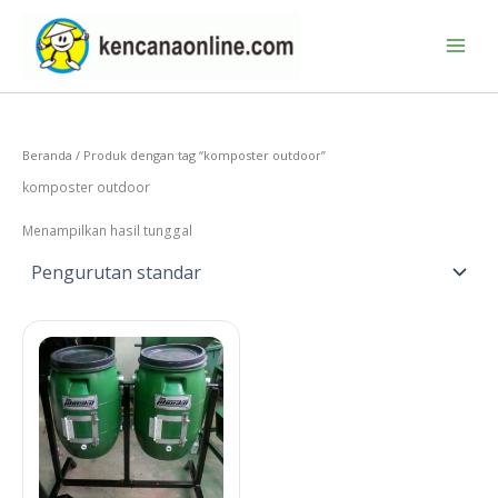
Lewati
ke
konten
Beranda
/ Produk dengan tag “komposter outdoor”
komposter outdoor
Menampilkan hasil tunggal