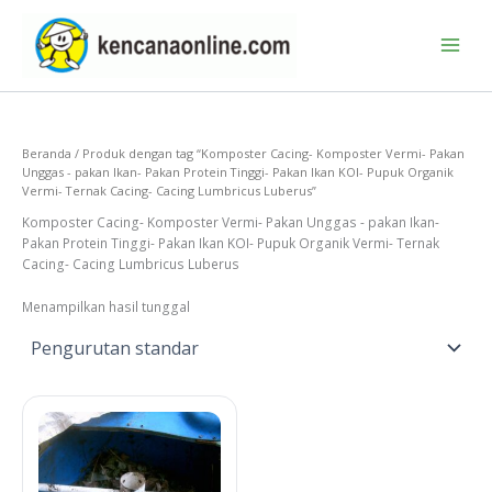
Lewati
ke
konten
Beranda
/ Produk dengan tag “Komposter Cacing- Komposter Vermi- Pakan
Unggas - pakan Ikan- Pakan Protein Tinggi- Pakan Ikan KOI- Pupuk Organik
Vermi- Ternak Cacing- Cacing Lumbricus Luberus”
Komposter Cacing- Komposter Vermi- Pakan Unggas - pakan Ikan-
Pakan Protein Tinggi- Pakan Ikan KOI- Pupuk Organik Vermi- Ternak
Cacing- Cacing Lumbricus Luberus
Menampilkan hasil tunggal