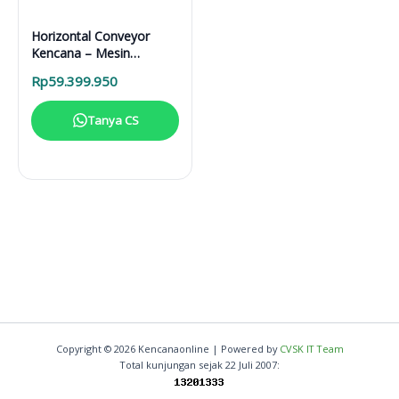
Horizontal Conveyor
Kencana – Mesin
Pengangkut Material
Rp
59.399.950
Efisien 750kg
Tanya CS
Copyright © 2026 Kencanaonline | Powered by
CVSK IT Team
Total kunjungan sejak 22 Juli 2007: